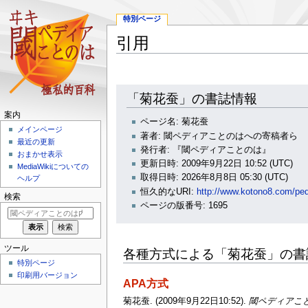
特別ページ
引用
ナ
検
「菊花蚕」の書誌情報
ビ
索
案内
ゲ
に
ページ名: 菊花蚕
ー
移
メインページ
著者: 閾ペディアことのはへの寄稿者ら
シ
動
最近の更新
発行者: 『閾ペディアことのは』
おまかせ表示
ョ
更新日時: 2009年9月22日 10:52 (UTC)
MediaWikiについての
ン
取得日時: 2026年8月8日 05:30 (UTC)
ヘルプ
に
恒久的なURI:
http://www.kotono8.com
移
検索
ページの版番号: 1695
動
ツール
各種方式による「菊花蚕」の書
特別ページ
印刷用バージョン
APA方式
菊花蚕. (2009年9月22日10:52).
閾ペディアこ