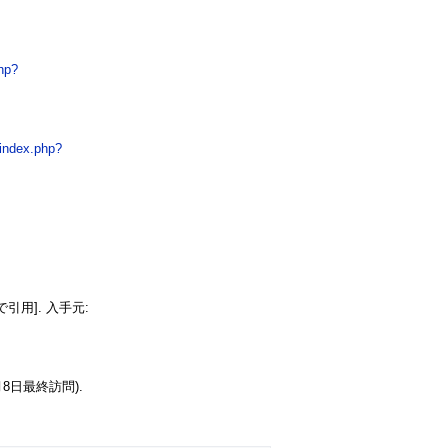
hp?
index.php?
で引用]. 入手元:
月8日最終訪問).