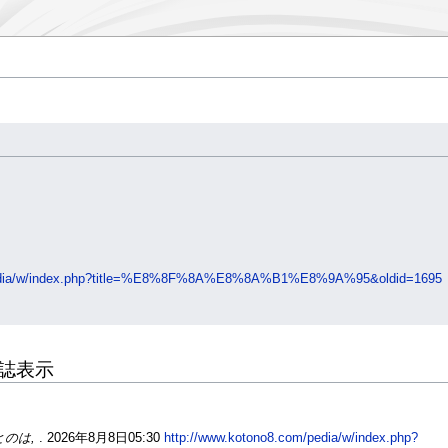
/pedia/w/index.php?title=%E8%8F%8A%E8%8A%B1%E8%9A%95&oldid=1695
誌表示
とのは,
. 2026年8月8日05:30
http://www.kotono8.com/pedia/w/index.php?