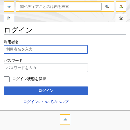
ログイン
ナ
検
利用者名
ビ
索
ゲ
に
ー
移
パスワード
シ
動
ョ
ン
ログイン状態を保持
に
移
ログイン
動
ログインについてのヘルプ