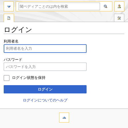
ログイン
ナ
検
利用者名
ビ
索
ゲ
に
ー
移
パスワード
シ
動
ョ
ン
ログイン状態を保持
に
移
ログイン
動
ログインについてのヘルプ