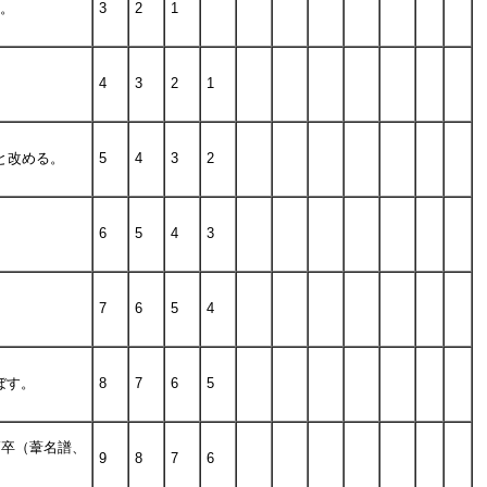
ず。
3
2
1
4
3
2
1
と改める。
5
4
3
2
6
5
4
3
7
6
5
4
ぼす。
8
7
6
5
高卒（葦名譜、
9
8
7
6