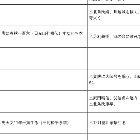
△北条氏綱、川越城を抜く
寺火く
く実に春秋一百六（日光山列祖伝）すなわち本
△足利義明、鴻の台に敗死
△覚鑁に大師号を賜う。山
む。
△武田晴信、父信虎を逐う
△北条氏康卒。
四男天文11年壬寅生る（三河松平系譜）
△12月徳川家康生る