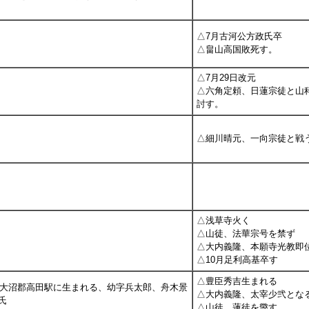
△7月古河公方政氏卒
△畠山高国敗死す。
△7月29日改元
△六角定頼、日蓮宗徒と山
討す。
△細川晴元、一向宗徒と戦
△浅草寺火く
△山徒、法華宗号を禁ず
△大内義隆、本願寺光教即
△10月足利高基卒す
△豊臣秀吉生まれる
国大沼郡高田駅に生まれる、幼字兵太郎、舟木景
△大内義隆、太宰少弐とな
氏
△山徒、蓮徒を懲す