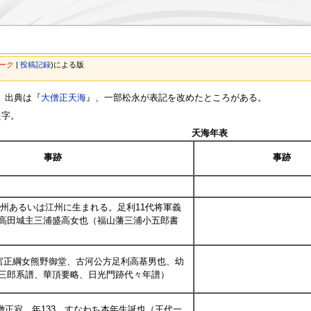
ーク
|
投稿記録
)
による版
。出典は『
大僧正天海
』、一部松永が表記を改めたところがある。
た字。
天海年表
事跡
事跡
城州あるいは江州に生まれる。足利11代将軍義
高田城主三浦盛高女也（福山藩三浦小五郎書
宮正綱女熊野御堂、古河公方足利高基男也、幼
三郎系譜、華頂要略、日光門跡代々年譜）
海僧正寂、年133、すなわち本年生誕也（王代一