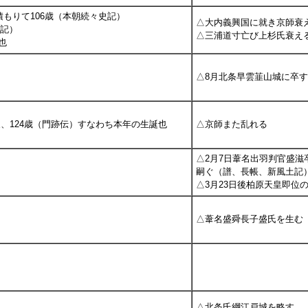
積もりて106歳（本朝続々史記）
△大内義興国に就き京師衰
運記）
△三浦道寸亡び上杉氏衰え
也
△8月北条早雲韮山城に卒す
日寂、124歳（門跡伝）すなわち本年の生誕也
△京師また乱れる
△2月7日葦名出羽判官盛滋
嗣ぐ（譜、長帳、新風土記
△3月23日後柏原天皇即位
△葦名盛舜長子盛氏を生む
△北条氏綱江戸城を略す