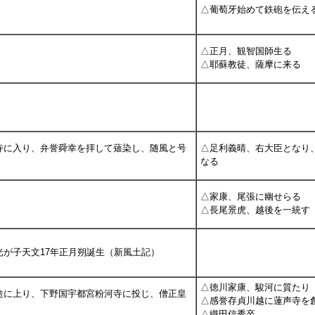
△葡萄牙始めて鉄砲を伝え
△正月、観智国師生る
△耶蘇教徒、薩摩に来る
寺に入り、弁誉舜幸を拝して薙染し、随風と号
△足利義晴、右大臣となり
なる
△家康、尾張に幽せらる
△長尾景虎、越後を一統す
光が子天文17年正月朔誕生（新風土記）
△徳川家康、駿河に質たり
途に上り、下野国宇都宮粉河寺に投じ、僧正皇
△感誉存貞川越に蓮声寺を
△織田信秀卒