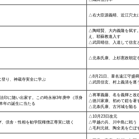
△右大臣源義晴、近江穴太
△陶晴賢、大内義隆を弑す
え、耶蘇教進入す
△武田晴信、入道して信玄
△北条氏康、上杉憲政朝定
△8月21日、葦名遠江守盛
に登り、神蔵寺実全に学ぶ
△武田信玄、村上義清を逐
△将軍義藤、名を義輝と改
幸法印に随い出家す。この時永禄3年庚申（浮身
△徳川家康、初めて鎧を著
本年の誕生に当たる
△北条氏康、古河城を陥る
△10月23日改元
び、倶舎・性相を勧学院権僧正尊実に聴く
△甲越の兵、川中島に戦う
△毛利元就、陶全羌を亡ぼ