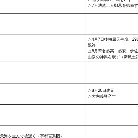
△7月法然上人御忌を始修
△4月7日後柏原天皇崩、2
践祚
△8月葦名盛高・盛安、伊
山祭の神輿を献ず（新風土
△8月20日改元
△大内義興卒す
基室天海を生んで後逝く（宇都宮系図）