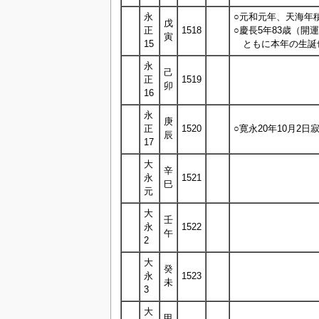
永
○元和元年、天海年
戊
正
1518
○慶長5年83歳（開
寅
15
ともに本年の生誕
永
己
正
1519
卯
16
永
庚
正
1520
○寛永20年10月2
辰
17
大
辛
永
1521
巳
元
大
壬
永
1522
午
2
大
癸
永
1523
未
3
大
甲