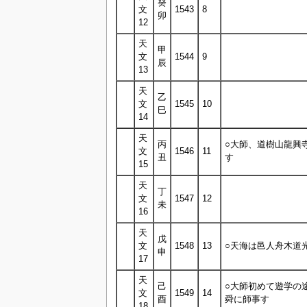
癸
文
1543
8
卯
12
天
甲
文
1544
9
辰
13
天
乙
文
1545
10
巳
14
天
丙
○大師、道樹山龍興
文
1546
11
丑
す
15
天
丁
文
1547
12
未
16
天
戊
文
1548
13
○天海は邑人舟木道
申
17
天
己
○大師初めて遊学の
文
1549
14
酉
舜に師事す
18