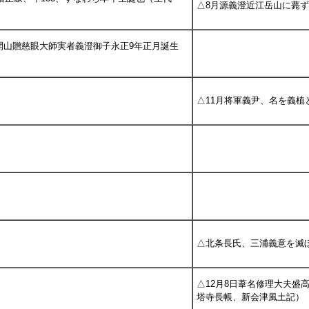
△8月源義澄近江岳山に薨
開山贈慈眼大師実者義澄御子永正9年正月誕生
△11月将軍義尹、名を義植
△北条長氏、三浦義意を滅
△12月8日葦名修理大夫盛
塔寺長帳、新会津風土記）