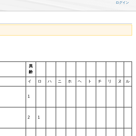
ログイン
異
齢
イ
ロ
ハ
ニ
ホ
ヘ
ト
チ
リ
ヌ
ル
1
2
1