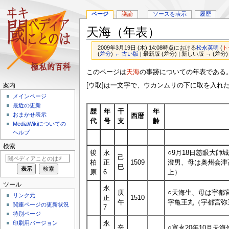
ページ
議論
ソースを表示
履歴
天海（年表）
2009年3月19日 (木) 14:08時点における
松永英明
(
ト
(
差分
)
← 古い版
| 最新版 (差分) | 新しい版 → (差分)
ナ
検
このページは
天海
の事跡についての年表である
ビ
索
[ウ取]は一文字で、ウカンムリの下に取を入れ
案内
ゲ
に
メインページ
ー
移
最近の更新
シ
動
歴
年
干
年
おまかせ表示
西暦
ョ
代
号
支
齢
MediaWikiについての
ン
ヘルプ
に
検索
移
後
永
○9月18日慈眼大師
己
動
柏
正
1509
澄男、母は奥州会津
巳
原
6
上）
ツール
永
庚
○天海生、母は宇都
リンク元
正
1510
午
字亀王丸（宇都宮弥
関連ページの更新状況
7
特別ページ
永
印刷用バージョン
辛
○寛永20年10月天