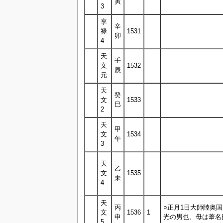
寅
3
享
辛
禄
1531
卯
4
天
壬
文
1532
辰
元
天
癸
文
1533
巳
2
天
甲
文
1534
午
3
天
乙
文
1535
未
4
天
丙
○正月1日大師陸奥
文
1536
1
申
光の男也、母は葦名
5