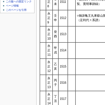
この版への固定リンク
正
1511
未
覧、寛明事跡録）
ページ情報
8
このページを引用
永
壬
○御諱亀王丸東叡山
正
1512
申
（足利代々系譜）
9
永
癸
正
1513
酉
10
永
甲
正
1514
戌
11
永
乙
正
1515
亥
12
永
丙
正
1516
子
13
永
丁
正
1517
丑
14