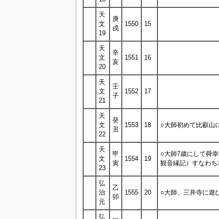
天
庚
文
1550
15
戌
19
天
辛
文
1551
16
亥
20
天
壬
文
1552
17
子
21
天
癸
文
1553
18
○大師初めて比叡山
丑
22
天
甲
○大師7歳にして舜
文
1554
19
寅
観音縁記）すなわち
23
弘
乙
治
1555
20
○大師、三井寺に遊
卯
元
弘