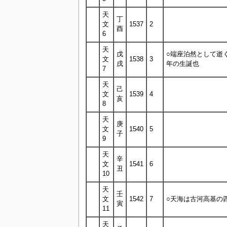
天
丁
文
1537
2
酉
6
天
戊
○端座泊然として逝
文
1538
3
戌
年の生誕也
7
天
己
文
1539
4
亥
8
天
庚
文
1540
5
子
9
天
辛
文
1541
6
丑
10
天
壬
文
1542
7
○天海は古河高基の
寅
11
天