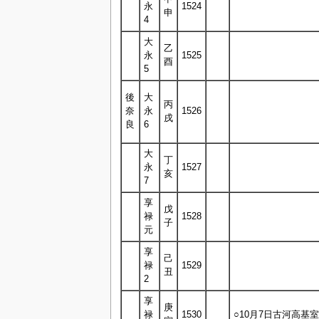
永
1524
申
4
大
乙
永
1525
酉
5
後
大
丙
奈
永
1526
戌
良
6
大
丁
永
1527
亥
7
享
戊
禄
1528
子
元
享
己
禄
1529
丑
2
享
庚
禄
1530
○10月7日古河高