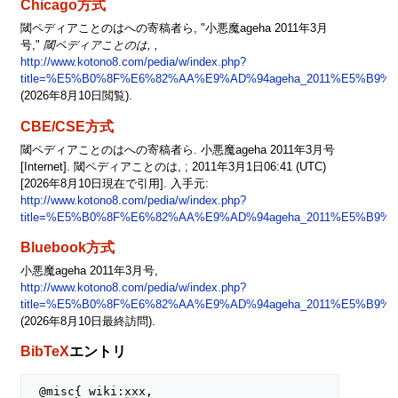
Chicago方式
閾ペディアことのはへの寄稿者ら, "小悪魔ageha 2011年3月
号,"
閾ペディアことのは, ,
http://www.kotono8.com/pedia/w/index.php?
title=%E5%B0%8F%E6%82%AA%E9%AD%94ageha_2011%E5%B9%B
(2026年8月10日閲覧).
CBE/CSE方式
閾ペディアことのはへの寄稿者ら. 小悪魔ageha 2011年3月号
[Internet]. 閾ペディアことのは, ; 2011年3月1日06:41 (UTC)
[2026年8月10日現在で引用]. 入手元:
http://www.kotono8.com/pedia/w/index.php?
title=%E5%B0%8F%E6%82%AA%E9%AD%94ageha_2011%E5%B9%B
Bluebook方式
小悪魔ageha 2011年3月号,
http://www.kotono8.com/pedia/w/index.php?
title=%E5%B0%8F%E6%82%AA%E9%AD%94ageha_2011%E5%B9%B
(2026年8月10日最終訪問).
BibTeX
エントリ
 @misc{ wiki:xxx,
