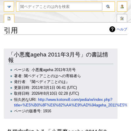
引用
ヘルプ
ナ
検
ビ
索
ゲ
に
「小悪魔ageha 2011年3月号」の書誌情
ー
移
報
シ
動
ョ
ページ名: 小悪魔ageha 2011年3月号
ン
著者: 閾ペディアことのはへの寄稿者ら
に
発行者: 『閾ペディアことのは』
移
更新日時: 2011年3月1日 06:41 (UTC)
動
取得日時: 2026年8月10日 02:28 (UTC)
恒久的なURI:
http://www.kotono8.com/pedia/w/index.php?
title=%E5%B0%8F%E6%82%AA%E9%AD%94ageha_2011%E5%B
ページの版番号: 1916