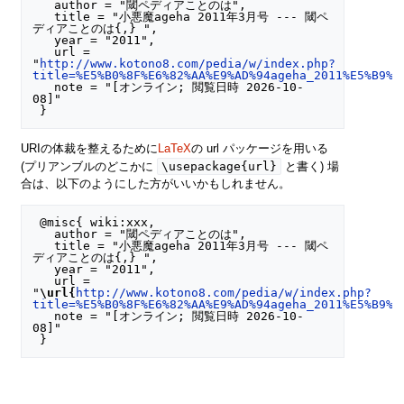
   author = "閾ペディアことのは",

   title = "小悪魔ageha 2011年3月号 --- 閾ペ
ディアことのは{,} ",

   year = "2011",

   url = 
"
http://www.kotono8.com/pedia/w/index.php?
title=%E5%B0%8F%E6%82%AA%E9%AD%94ageha_2011%E5%B9%B
   note = "[オンライン; 閲覧日時 2026-10-
08]"

URIの体裁を整えるために
LaTeX
の url パッケージを用いる
\usepackage{url}
(プリアンブルのどこかに
と書く) 場
合は、以下のようにした方がいいかもしれません。
 @misc{ wiki:xxx,

   author = "閾ペディアことのは",

   title = "小悪魔ageha 2011年3月号 --- 閾ペ
ディアことのは{,} ",

   year = "2011",

   url = 
"
\url{
http://www.kotono8.com/pedia/w/index.php?
title=%E5%B0%8F%E6%82%AA%E9%AD%94ageha_2011%E5%B9%B
   note = "[オンライン; 閲覧日時 2026-10-
08]"
