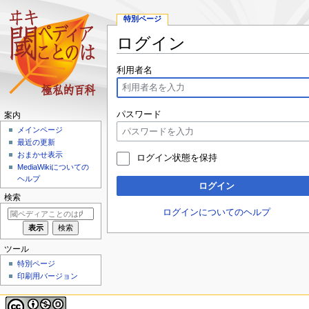
特別ページ
ログイン
ナ
検
利用者名
ビ
索
ゲ
に
ー
移
パスワード
案内
シ
動
メインページ
ョ
最近の更新
ン
おまかせ表示
ログイン状態を保持
に
MediaWikiについての
移
ヘルプ
ログイン
動
検索
ログインについてのヘルプ
ツール
特別ページ
印刷用バージョン