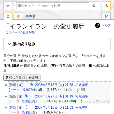
more
「イランイラン」の変更履歴
ヘルプ
このページの記録を表示
ナ
検
版の絞り込み
ビ
索
ゲ
に
ー
移
差分の選択: 比較したい版のラジオボタンを選択し、Enterキーを押す
シ
動
か、下部のボタンを押します。
ョ
凡例:
(最新)
＝最新版との比較、
(前)
＝直前の版との比較、
細
＝細部の編
ン
集
に
移
動
最新
前
2008年5月13日 (火) 21:58
‎
松永英明
トーク
投稿記録
‎
細
3,337バイト
0
‎
1 版
最新
前
2007年8月27日 (月) 01:19
‎
松永英明
トーク
投稿記録
‎
3,337バイト
+1,884
‎
→‎ショップリンク
最新
前
2007年5月15日 (火) 11:53
‎
松永英明
トーク
投稿記録
‎
1,453バイト
0