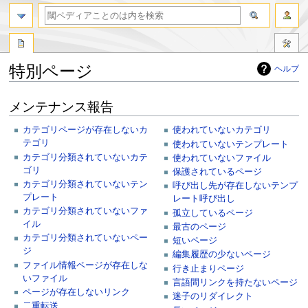
特別ページ
ヘルプ
ナ
検
メンテナンス報告
ビ
索
ゲ
に
カテゴリページが存在しないカ
使われていないカテゴリ
ー
移
テゴリ
使われていないテンプレート
シ
動
カテゴリ分類されていないカテ
使われていないファイル
ョ
ゴリ
保護されているページ
ン
カテゴリ分類されていないテン
呼び出し先が存在しないテンプ
に
プレート
レート呼び出し
移
カテゴリ分類されていないファ
孤立しているページ
動
イル
最古のページ
カテゴリ分類されていないペー
短いページ
ジ
編集履歴の少ないページ
ファイル情報ページが存在しな
行き止まりページ
いファイル
言語間リンクを持たないページ
ページが存在しないリンク
迷子のリダイレクト
二重転送