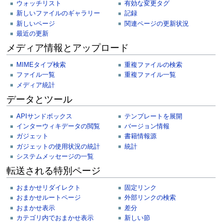
ウォッチリスト
有効な変更タグ
新しいファイルのギャラリー
記録
新しいページ
関連ページの更新状況
最近の更新
メディア情報とアップロード
MIMEタイプ検索
重複ファイルの検索
ファイル一覧
重複ファイル一覧
メディア統計
データとツール
APIサンドボックス
テンプレートを展開
インターウィキデータの閲覧
バージョン情報
ガジェット
書籍情報源
ガジェットの使用状況の統計
統計
システムメッセージの一覧
転送される特別ページ
おまかせリダイレクト
固定リンク
おまかせルートページ
外部リンクの検索
おまかせ表示
差分
カテゴリ内でおまかせ表示
新しい節