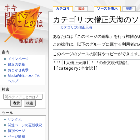
カテゴリ
議論
ソースを表示
履歴
カテゴリ:大僧正天海の
←
カテゴリ:大僧正天海
ナ
検
あなたには「このページの編集」を行う権限が
ビ
索
この操作は、以下のグループに属する利用者の
ゲ
に
案内
ー
移
このページのソースの閲覧やコピーができます
メインページ
シ
動
最近の更新
ョ
おまかせ表示
ン
MediaWikiについての
に
ヘルプ
移
動
検索
ツール
リンク元
関連ページの更新状況
特別ページ
ページ情報