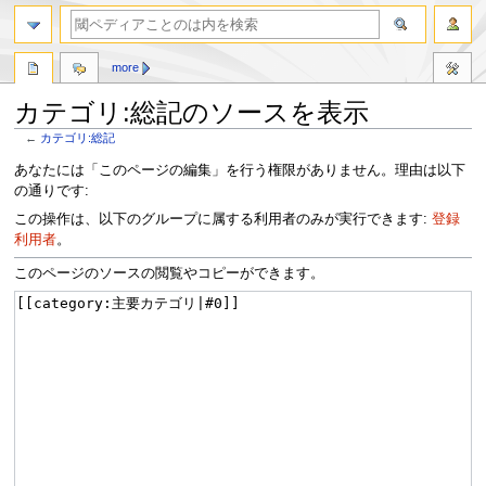
more
カテゴリ:総記のソースを表示
←
カテゴリ:総記
ナ
検
あなたには「このページの編集」を行う権限がありません。理由は以下
ビ
索
の通りです:
ゲ
に
この操作は、以下のグループに属する利用者のみが実行できます:
登録
ー
移
利用者
。
シ
動
ョ
このページのソースの閲覧やコピーができます。
ン
に
移
動