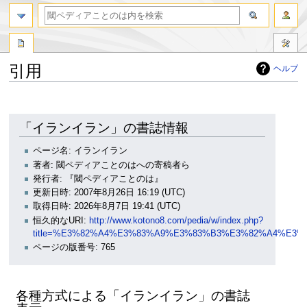
引用
ヘルプ
ナ
検
ビ
索
ゲ
に
「イランイラン」の書誌情報
ー
移
シ
動
ページ名: イランイラン
ョ
著者: 閾ペディアことのはへの寄稿者ら
ン
発行者: 『閾ペディアことのは』
に
更新日時: 2007年8月26日 16:19 (UTC)
移
取得日時: 2026年8月7日 19:41 (UTC)
動
恒久的なURI:
http://www.kotono8.com/pedia/w/index.php?
title=%E3%82%A4%E3%83%A9%E3%83%B3%E3%82%A4%E3%8
ページの版番号: 765
各種方式による「イランイラン」の書誌