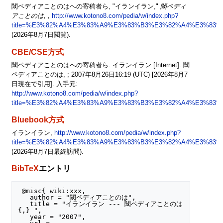
閾ペディアことのはへの寄稿者ら, "イランイラン,"
閾ペディ
アことのは, ,
http://www.kotono8.com/pedia/w/index.php?
title=%E3%82%A4%E3%83%A9%E3%83%B3%E3%82%A4%E3%83%A
(2026年8月7日閲覧).
CBE/CSE方式
閾ペディアことのはへの寄稿者ら. イランイラン [Internet]. 閾
ペディアことのは, ; 2007年8月26日16:19 (UTC) [2026年8月7
日現在で引用]. 入手元:
http://www.kotono8.com/pedia/w/index.php?
title=%E3%82%A4%E3%83%A9%E3%83%B3%E3%82%A4%E3%83%A
Bluebook方式
イランイラン,
http://www.kotono8.com/pedia/w/index.php?
title=%E3%82%A4%E3%83%A9%E3%83%B3%E3%82%A4%E3%83%A
(2026年8月7日最終訪問).
BibTeX
エントリ
 @misc{ wiki:xxx,

   author = "閾ペディアことのは",

   title = "イランイラン --- 閾ペディアことのは
{,} ",

   year = "2007",
