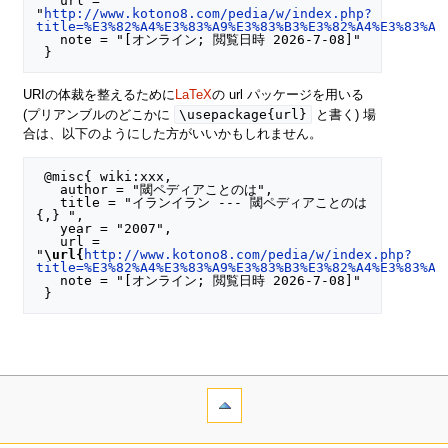
   url = 
"
http://www.kotono8.com/pedia/w/index.php?
title=%E3%82%A4%E3%83%A9%E3%83%B3%E3%82%A4%E3%83%A9
   note = "[オンライン; 閲覧日時 2026-7-08]"

URIの体裁を整えるために
LaTeX
の url パッケージを用いる
\usepackage{url}
(プリアンブルのどこかに
と書く) 場
合は、以下のようにした方がいいかもしれません。
 @misc{ wiki:xxx,

   author = "閾ペディアことのは",

   title = "イランイラン --- 閾ペディアことのは
{,} ",

   year = "2007",

   url = 
"
\url{
http://www.kotono8.com/pedia/w/index.php?
title=%E3%82%A4%E3%83%A9%E3%83%B3%E3%82%A4%E3%83%A9
   note = "[オンライン; 閲覧日時 2026-7-08]"
