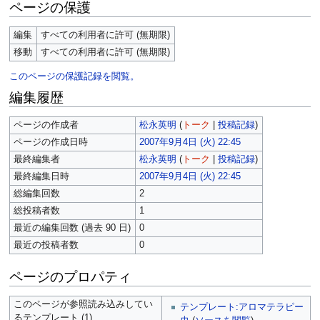
ページの保護
編集
すべての利用者に許可 (無期限)
移動
すべての利用者に許可 (無期限)
このページの保護記録を閲覧。
編集履歴
ページの作成者
松永英明
(
トーク
|
投稿記録
)
ページの作成日時
2007年9月4日 (火) 22:45
最終編集者
松永英明
(
トーク
|
投稿記録
)
最終編集日時
2007年9月4日 (火) 22:45
総編集回数
2
総投稿者数
1
最近の編集回数 (過去 90 日)
0
最近の投稿者数
0
ページのプロパティ
このページが参照読み込みしてい
テンプレート:アロマテラピー
るテンプレート (1)