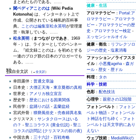
まとめたものである。……
健康・生活
閾ペディアことのは
(
Wiki Pedia
アロマテラピー
：
Portal:ア
Kotonoha
) は、インターネット上で
ロマテラピー
-
アロマテラ
作成、公開されている極私的百科事
ピー
-
アロマテラピーの歴
典。
ことのは編集室
松永英明
が管理運
史
-
アロマテラピー検定
-
営・執筆している。……
エッセンシャルオイル
松永英明
（
まつなが ひであき
、1969
年 - ）は、ライターとしてのペンネー
健康・衛生
：
リフレクソロ
ム。『絵文録ことのは』を初めとする
ジーの歴史
- ‎
塩素消毒
一連のブログ群の日本のブロガーでも
ファッション／ライフスタ
ある。……
イル
：
小悪魔ageha
-
森ガ
独
ール
-
歴女・歴ドル
自全文訳
（→
全文訳
）
料理
：
タホ
幸田露伴：
普通文章論
科学・技術
日本史：
大僧正天海
-
東京奠都の真相
色彩
：
配色技法
世界史：
アメリカ独立宣言
心理学
：
親密さの12段階
歴史学：
歴史における因果関係
民俗学：
盆踊りの話
-
盂蘭盆経
フォトンベルト
：
フォトン
ベルト物語
-
フォトンベル
宮武外骨：
猥褻風俗史
-
売春婦異名集
ト神話を打ち砕く
-
フォト
クリスマス：
サンタクロースはいる
ンベルトは天文学的にあり
の？
-
聖ニコラウス (黄金伝説)
-
聖ニ
えない
コラスの訪問記 (クリスマスの前の夜)
中国古典：
三十六計
-
百戦奇略
ウェブ技術
：
MediaWikiの