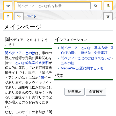
more
メインページ
ナ
検
閾
イ
ペディアことのは によう
ンフォメーション
ビ
索
こそ！
ゲ
に
閾ペディアことのは
-
基本方針
-
著
ー
移
作権の扱い
-
連絡先
-
免責事項
閾ペディアことのは
は、事物の
シ
動
歴史や起源や定義に興味関心を
閾ペディアことのはは何でないか
-
ョ
持つ
ことのは編集室
松永英明
が
五本の柱
ン
個人的に運営している百科事典
MediaWiki設置に関するメモ
に
風サイトです。現在、「閾ペデ
検
索
移
ィアことのは」には約
449
ペー
動
ジあります。個人ウィキサイト
であり、編集権は松永英明にし
かありませんので、暖かく（あ
るいは生暖かく）見守りつつ記
事が増えるのをお待ちくださ
い。
なお、このサイトの名前は「
閾