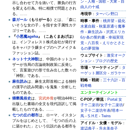
ン
-
人種
-
国歌
- ‎
大衆
-
自
示し合わせて力を抜いて、勝負の行方
由人の十戒
を変える行為。特に相撲で問題とされ
る。……
考現学
：
ターバン野口
森ガール
（もりがーる）
とは、「森に
時事・事件
：
桃井望
-
硫化
いそうな女の子」を指す女子属性カテ
水素自殺
-
秋葉原通り魔事
ゴリーである。……
件
-
麻生読み
-
沢尻エリカ
『
小悪魔ageha
』（こあくまあげは）
6か条の誓約書
-
幸福実現
は、インフォレスト株式会社が発行す
党
-
八百長
-
‎えりかとさと
るキャバクラ嬢タイプのヘアメイク＆
るの夢冒険
ファッション誌。……
ウェブサイト
：
激安オーク
ネット十大神獣
は、中国のネットユー
ション
-
ブログの歴史
ザーが当局の言論統制政策に反発し
市場・マーケティング
：
タ
て、言葉遊びの形で生み出した数々の
ーゲット層区分
-
ガラケー
「神獣」である。……
戦略・戦術
：
三十六計
-
百
麻生読み
は、麻生太郎首相による独特
戦奇略
の漢字の読み間違いを蒐集・分析した
ものである。……
エンターテインメント
猥褻風俗史
は、
宮武外骨
が明治44年に
C-POP／華流
：
Portal:女
出版した書籍の全文を現代語訳して掲
子十二楽坊
/
女子十二楽坊
/
載したものである。……
女子十二楽坊年表
/
塔本一
‎七つの丘の都市
は、ローマ、イスタン
馬
-
S.H.E
-
Twins
ブルをはじめとして、「七つの丘の上
アイドル・女優・モデル
：
に築かれた」という伝説のある都市を
渡辺典子
-
升水美奈子