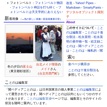
フォトンベルト：
フォトンベルト物語
改造
-
Yahoo! Pipes
-
-
フォトンベルト神話を打ち砕く
-
フ
Markdown
-
SmartyPants
-
ォトンベルトは天文学的にありえない
‎デジタルオブジェクト識別
子
新
着画像
（→
他の新しい画像
/
新規画像展示室
）
About
このサイトについて
-
こと
のは編集室
-
ことのは十進
分類法
-
松永英明
-
松永英
明の著作物一覧
-
絵文録こ
とのは
-
閾ペディアことの
は
-
ことのは
-
極私的
-
閾
索
引
全ページ表示
台北
メイド喫茶
の
冬の夕日の
富士山
メイド
さん
ことのは十進分類法
も
（東京都杉並区）
（
台北市
西門町
）
参照してください。
こ
とのは編集室
「閾ペディアことのは」は日本国東京の個人事業
ことのは編集室
によ
って運営されています。閾ペディアことのは以外にもいくつかのサイ
トがあります。
ことのは編集室
ページでは、編集室とそのサイトの
状況を随時ご案内しています。