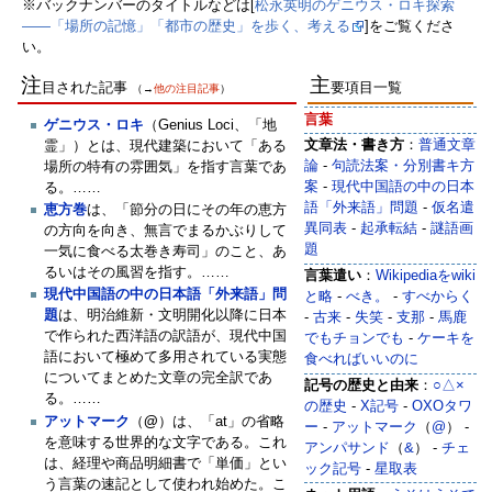
※バックナンバーのタイトルなどは[
松永英明のゲニウス・ロキ探索
――「場所の記憶」「都市の歴史」を歩く、考える
]をご覧くださ
い。
注
主
目された記事
要項目一覧
（→
他の注目記事
）
言葉
‎ゲニウス・ロキ
（Genius Loci、「地
文章法・書き方
：
普通文章
霊」）とは、現代建築において「ある
論
-
句読法案・分別書キ方
場所の特有の雰囲気」を指す言葉であ
案
-
現代中国語の中の日本
る。……
語「外来語」問題
-
仮名遣
恵方巻
は、「節分の日にその年の恵方
異同表
-
起承転結
-
謎語画
の方向を向き、無言でまるかぶりして
題
一気に食べる太巻き寿司」のこと、あ
るいはその風習を指す。……
言葉遣い
：
Wikipediaをwiki
現代中国語の中の日本語「外来語」問
と略
-
べき。
-
すべからく
題
は、明治維新・文明開化以降に日本
-
古来
-
失笑
-
支那
-
馬鹿
で作られた西洋語の訳語が、現代中国
でもチョンでも
-
‎ケーキを
語において極めて多用されている実態
食べればいいのに
についてまとめた文章の完全訳であ
記号の歴史と由来
：
○△×
る。……
の歴史
-
X記号
-
OXOタワ
アットマーク
（
@
）は、「at」の省略
ー
-
アットマーク
（
@
） -
を意味する世界的な文字である。これ
アンパサンド
（
&
） -
チェ
は、経理や商品明細書で「単価」とい
ック記号
-
星取表
う言葉の速記として使われ始めた。こ