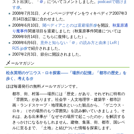
スト出演し、「
＠
」についてコメントしました。
podcastで聴けま
す
。
2008年7月31日、メインページデザインをウィキペディア2007年3
月14日改訂版に合わせました。
2008年6月10日、
閾ペディアことのは退避場所
を開設、
秋葉原通
り魔事件
関連項目を退避しました（秋葉原事件関連については
2009年9月14日、こちらに復帰しました）。
2008年6月6日、
意外と知らない「＠」の読み方と由来 | LxR |
R25.jp
で紹介されました。
2007年2月3日、節分に開設されました。
メ
ールマガジン
松永英明のゲニウス・ロキ探索――「場所の記憶」「都市の歴史」を
歩く、考える
ほぼ毎週発行の無料メールマガジンです。
都市、街、村落――場所には「歴史」があり、それぞれに特有の
「雰囲気」があります。社会学・人文地理学・建築学・都市計
画・ランドスケープ・地理風水といった観点から、「ゲニウス・
ロキ」（その場所のもつ雰囲気）を読み解いていきましょう。そ
れは、ある出来事が「なぜその場所で起こったのか」を解読する
きっかけになるかもしれません。建物、集落、街、都市、国レベ
ルに至るまで、「土地」と結びついた情報を探索します。