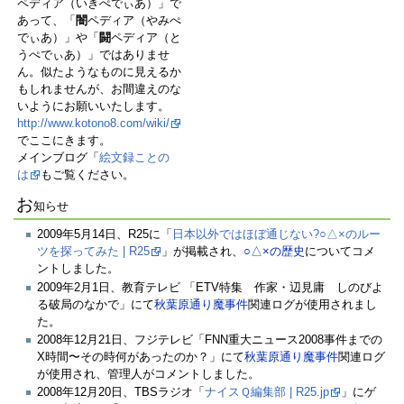
ペディア（いきぺでぃあ）」で
あって、「
闇
ペディア（やみぺ
でぃあ）」や「
闘
ペディア（と
うぺでぃあ）」ではありませ
ん。似たようなものに見えるか
もしれませんが、お間違えのな
いようにお願いいたします。
http://www.kotono8.com/wiki/
でここにきます。
メインブログ「
絵文録ことの
は
もご覧ください。
お
知らせ
2009年5月14日、R25に「
日本以外ではほぼ通じない?○△×のルー
ツを探ってみた | R25
」が掲載され、
○△×の歴史
についてコメ
ントしました。
2009年2月1日、教育テレビ 「ETV特集 作家・辺見庸 しのびよ
る破局のなかで」にて
秋葉原通り魔事件
関連ログが使用されまし
た。
2008年12月21日、フジテレビ「FNN重大ニュース2008事件までの
X時間〜その時何があったのか？」にて
秋葉原通り魔事件
関連ログ
が使用され、管理人がコメントしました。
2008年12月20日、TBSラジオ「
ナイスＱ編集部 | R25.jp
」にゲ