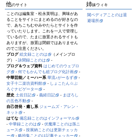
他
姉
のサイト
妹ウィキ
ことのは編集室・松永英明は、興味があ
閾ペディアことのは退
ることをサイトにまとめるのが好きなの
避場所
で、あちこちむやみやたらとサイトを作
っていたりします。これを一人で管理し
ているので、たまに放置されるサイトも
ありますが、放置は閉鎖ではありません
のでご注意ください。
ブログ
絵文録ことのは
（メインブロ
グ） -
詠聞録ことのは
-
ブログ＆ウェブ資料
はじめてのウェブロ
グ
-
何でもかんでも総ブログ化計画
-
中華芸能／ミーハー系
華流♪がーるず
-
女子十二楽坊資料館
-
しょこたん☆ぶ
ろぐナビゲーター
-
歴史
土佐日記
-
義経日記
-
まぼろし
の五色不動
-
自己啓発・癒し系
ジェームズ・アレン・
ネット
-
はてな
備忘録ことのはインフォーマル
-
中華録ことのは
-
伏魔庫ことのは孫ニ
ュース
-
按展納ことのは更新チェッカ
ー
-
略抄集ことのは記事チェッカー
-