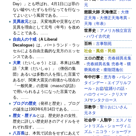
Day）」とも呼ばれ、4月1日には罪の
元
ない嘘やいたずらを行なってを行なっ
慈眼大師 天海僧正
：
大僧
てよいという風習である。……
正天海
-
大僧正天海考異
-
災異改元
とは、天変地異や災害などの
天海（年表）
災異を理由として元号（年号）を改め
世界史
：
アメリカ独立宣言
ることである。……
-
ハワイ古代史
自由人の十戒
（A Liberal
百科
：
古事類苑
Decalogue）
は、バートランド・ラッ
セルによる自由主義的な見方のエッセ
社会・風俗・民俗
ンスである。……
エロの歴史
：
売春婦異名集
大衆
（たいしゅう）とは、本来は仏教
-
売春婦異名集 売春考
-
猥
語「大衆（だいしゅ）」（僧侶の集
褻風俗史
-
痿陰隠逸伝
団）あるいは多数の人を指した言葉で
年中行事
：
恵方巻
-
バレン
あるが、関東大震災の前後から現在の
タインデー
-
‎エイプリルフ
「一般民衆」の意味（massの訳語）
ール
-
お盆
/
‎盆踊りの話
-
で用いられるようになった言葉であ
ハロウィーン
-
クリスマ
る。……
ス
/
サンタクロース
ブログの歴史
（発祥と歴史）。ブログ
宗教学
：
聖☆おにいさん
の誕生は1993年6月14日である。……
元ネタ
‎歴女・歴ドル
とは、歴史好きの女性、
社会学・人類学
：
エスノセ
歴史に詳しい歴史好きのアイドルをそ
ントリズム
-
ショーヴィニ
れぞれ指す。……
ズム
-
ニコラ・ショーヴァ
八百長
は、本気で試合をせずにあえて