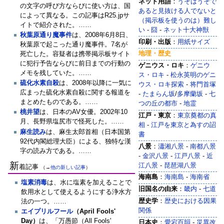
ネット用語
：
うそはうそで
の文字の呼び方ならびに使い方は、国
あると見抜ける人でないと
によって異なる。この記事はR25.jpサ
（掲示板を使うのは）難し
イトで紹介された。……
い
-
囧
-
ネット十大神獣
秋葉原通り魔事件‎
は、2008年6月8日、
印刷・出版
：
用紙サイズ
秋葉原で起こった通り魔事件。7名が
地理・歴史
死亡した。容疑者は携帯掲示板サイト
に犯行予告ならびに前日までの行動の
ゲニウス・ロキ
：
ゲニウ
メモを残していた。……
ス・ロキ
-
松永英明のゲニ
硫化水素自殺
は、2008年以降に一気に
ウス・ロキ探索
-
将門首塚
広まった硫化水素自殺に関する報道を
-
たまらん坂
/
多摩蘭坂
-
七
まとめたものである。……
つの丘の都市
-
地霊
桃井望
は、日本のAV女優。2002年10
江戸・東京
：
東京奠都の真
月、長野県塩尻市で怪死した。……
相
-
江戸を東京と為すの詔
麻生読み
は、麻生太郎首相（日本国第
書
92代内閣総理大臣）による、独特な漢
八景
：
瀟湘八景
-
南都八景
字の読み方である。……
-
金沢八景
-
江戸八景
-
近
新
江八景
-
琵琶湖八景
着記事
（→
他の新しい記事
）
海南島
：
海南島
-
海南省
‎塩素消毒
は、水に塩素を加えることで
旧国名の由来
：
畿内
-
七道
飲用水として使えるようにする浄水方
歴史学
：
歴史における因果
法の一つ。……
関係
エイプリルフール
（April Fools'
Day）
は、「万愚節（All Fools'
日本史
：
愛宕百韻
-
‎災異改