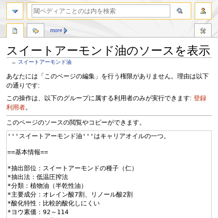
more
スイートアーモンド油のソースを表示
←
スイートアーモンド油
ナ
検
あなたには「このページの編集」を行う権限がありません。理由は以下
ビ
索
の通りです:
ゲ
に
この操作は、以下のグループに属する利用者のみが実行できます:
登録
ー
移
利用者
。
シ
動
ョ
このページのソースの閲覧やコピーができます。
ン
に
移
動