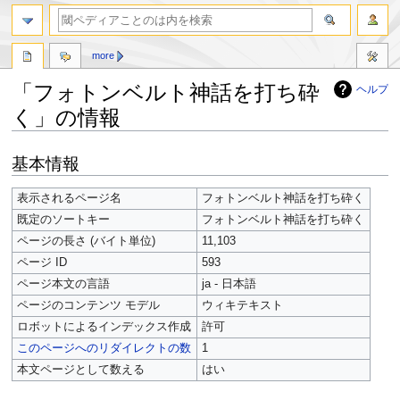
more
「フォトンベルト神話を打ち砕
ヘルプ
く」の情報
ナ
検
基本情報
ビ
索
ゲ
に
表示されるページ名
フォトンベルト神話を打ち砕く
ー
移
既定のソートキー
フォトンベルト神話を打ち砕く
シ
動
ョ
ページの長さ (バイト単位)
11,103
ン
ページ ID
593
に
ページ本文の言語
ja - 日本語
移
ページのコンテンツ モデル
ウィキテキスト
動
ロボットによるインデックス作成
許可
このページへのリダイレクトの数
1
本文ページとして数える
はい