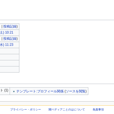
ク
|
投稿記録
)
) 10:21
ク
|
投稿記録
)
) 11:23
(1)
テンプレート:プロフィール関係
(
ソースを閲覧
)
プライバシー・ポリシー
閾ペディアことのはについて
免責事項