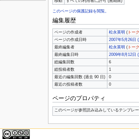
移動
すべての利用者に許可 (無期限)
このページの保護記録を閲覧。
編集履歴
ページの作成者
松永英明
(
トー
ページの作成日時
2007年5月26日 (土
最終編集者
松永英明
(
トー
最終編集日時
2009年8月12日 (水
総編集回数
6
総投稿者数
1
最近の編集回数 (過去 90 日)
0
最近の投稿者数
0
ページのプロパティ
このページが参照読み込みしているテンプレート 