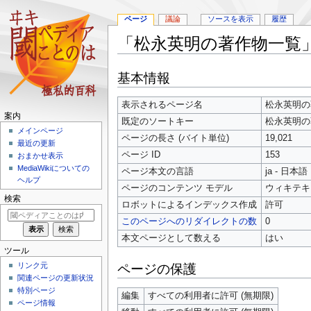
ページ
議論
ソースを表示
履歴
「松永英明の著作物一覧
ナ
検
基本情報
ビ
索
ゲ
に
表示されるページ名
松永英明の
ー
移
案内
既定のソートキー
松永英明の
シ
動
メインページ
ョ
ページの長さ (バイト単位)
19,021
最近の更新
ン
ページ ID
153
おまかせ表示
に
MediaWikiについての
ページ本文の言語
ja - 日本語
移
ヘルプ
ページのコンテンツ モデル
ウィキテキ
動
検索
ロボットによるインデックス作成
許可
このページへのリダイレクトの数
0
本文ページとして数える
はい
ツール
リンク元
ページの保護
関連ページの更新状況
特別ページ
編集
すべての利用者に許可 (無期限)
ページ情報