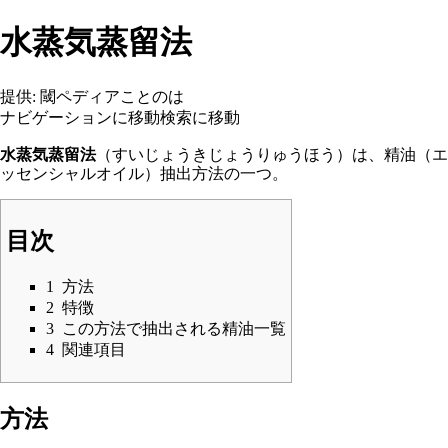
水蒸気蒸留法
提供: 閾ペディアことのは
ナビゲーションに移動
検索に移動
水蒸気蒸留法
（すいじょうきじょうりゅうほう）は、
精油
（エ
ッセンシャルオイル）
抽出方法
の一つ。
目次
1
方法
2
特徴
3
この方法で抽出される精油一覧
4
関連項目
方法