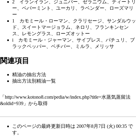
2
イランイラン
、
ジュニパー
、
ゼラニウム
、
ティートリ
ー
、
ペパーミント
、
ユーカリ
、
ラベンダー
、
ローズマリ
ー
1
カモミール・ローマン
、
クラリセージ
、
サンダルウッ
ド
、
スイートマージョラム
、
ネロリ
、
フランキンセン
ス
、
レモングラス
、
ローズオットー
i
カモミール・ジャーマン
、
サイプレス
、
パチュリ
、
ブ
ラックペッパー
、
ベチバー
、
ミルラ
、
メリッサ
関連項目
精油の抽出方法
抽出方法
別精油一覧
「
http://www.kotono8.com/pedia/w/index.php?title=水蒸気蒸留法
&oldid=939
」から取得
このページの最終更新日時は 2007年8月7日 (火) 00:35 で
す。