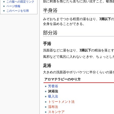
肌に刺激を感じたら直ちに洗い流すこと。敏感
この版への固定リンク
ページ情報
半身浴
このページを引用
みぞおちまでつかる程度の湯をはり、
3滴以下
全身を温めることができる。
部分浴
手浴
洗面器などに湯をはり、
3滴以下
の精油を落と
風邪などで風呂に入れないときや、ちょっとし
足浴
大きめの洗面器やポリバケツに半分くらいの湯
アロマテラピーのやり方
芳香浴
沐浴法
吸入法
トリートメント法
湿布法
スキンケア