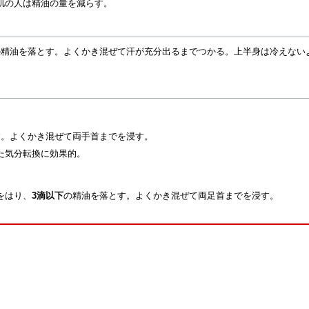
肌の人は精油の量を減らす。
の精油を落とす。よくかき混ぜて汗が充分出るまでつかる。上半身は冷えない
す。よくかき混ぜて両手首までを浸す。
た気分転換に効果的。
をはり、
3滴以下
の精油を落とす。よくかき混ぜて両足首までを浸す。