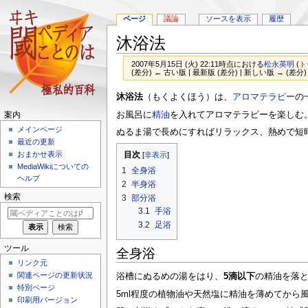
ページ
議論
ソースを表示
履歴
沐浴法
2007年5月15日 (火) 22:11時点における
松永英明
(
ト
(差分) ← 古い版 | 最新版 (差分) | 新しい版 → (差分)
ナ
検
沐浴法
（もくよくほう）は、
アロマテラピー
の
ビ
索
お風呂に
精油
を入れてアロマテラピーを楽しむ
案内
ゲ
に
メインページ
ぬるま湯で長めにすればリラックス、熱めで短
ー
移
最近の更新
シ
動
目次
おまかせ表示
ョ
MediaWikiについての
1
全身浴
ン
ヘルプ
2
半身浴
に
検索
3
部分浴
移
3.1
手浴
動
3.2
足浴
ツール
全身浴
リンク元
関連ページの更新状況
浴槽にぬるめの湯をはり、
5滴以下
の精油を落
特別ページ
5ml程度の植物油や天然塩に精油を薄めてから
印刷用バージョン