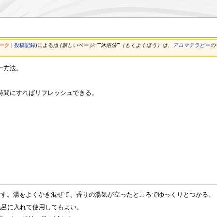
ーク
|
投稿記録
)
による版
(新しいページ: ''''沐浴法'''（もくよくほう）は、
アロマテラピー
の
一方法。
。
時間にすればリフレッシュできる。
とす。湯をよくかき混ぜて、香りの湯気が立ったところでゆっくりとつかる。
風呂に入れて使用してもよい。