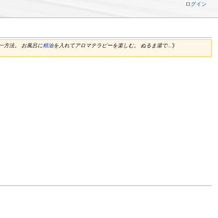
ログイン
一方法。 お風呂に
精油
を入れてアロマテラピーを楽しむ。 ぬるま湯で...')