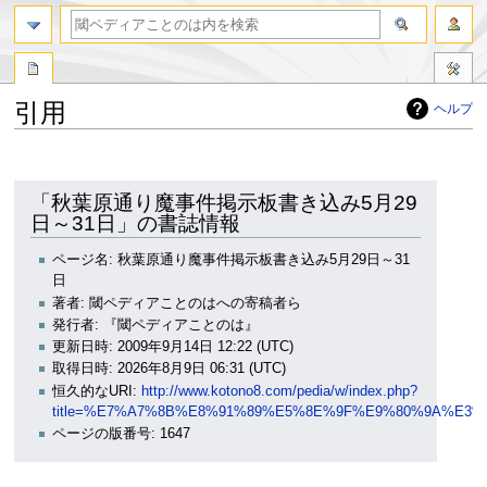
引用
ヘルプ
ナ
検
ビ
索
ゲ
に
「秋葉原通り魔事件掲示板書き込み5月29
ー
移
日～31日」の書誌情報
シ
動
ョ
ページ名: 秋葉原通り魔事件掲示板書き込み5月29日～31
ン
日
に
著者: 閾ペディアことのはへの寄稿者ら
移
発行者: 『閾ペディアことのは』
動
更新日時: 2009年9月14日 12:22 (UTC)
取得日時: 2026年8月9日 06:31 (UTC)
恒久的なURI:
http://www.kotono8.com/pedia/w/index.php?
title=%E7%A7%8B%E8%91%89%E5%8E%9F%E9%80%9A%E
ページの版番号: 1647