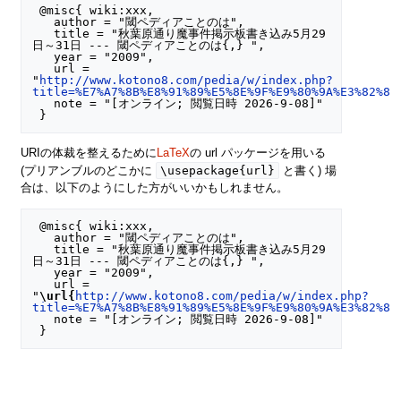
 @misc{ wiki:xxx,

   author = "閾ペディアことのは",

   title = "秋葉原通り魔事件掲示板書き込み5月29
日～31日 --- 閾ペディアことのは{,} ",

   year = "2009",

   url = 
"
http://www.kotono8.com/pedia/w/index.php?
title=%E7%A7%8B%E8%91%89%E5%8E%9F%E9%80%9A%E3%82%8A
   note = "[オンライン; 閲覧日時 2026-9-08]"

URIの体裁を整えるために
LaTeX
の url パッケージを用いる
\usepackage{url}
(プリアンブルのどこかに
と書く) 場
合は、以下のようにした方がいいかもしれません。
 @misc{ wiki:xxx,

   author = "閾ペディアことのは",

   title = "秋葉原通り魔事件掲示板書き込み5月29
日～31日 --- 閾ペディアことのは{,} ",

   year = "2009",

   url = 
"
\url{
http://www.kotono8.com/pedia/w/index.php?
title=%E7%A7%8B%E8%91%89%E5%8E%9F%E9%80%9A%E3%82%8A
   note = "[オンライン; 閲覧日時 2026-9-08]"
