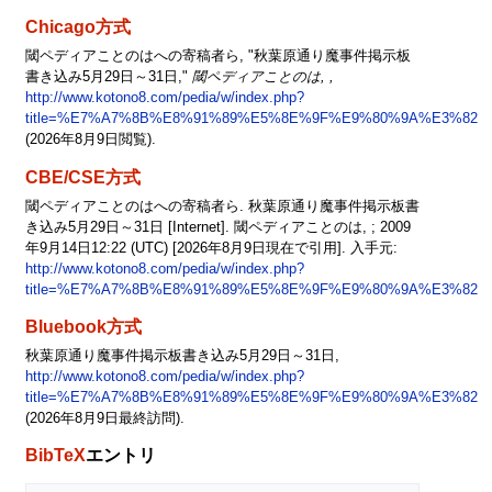
Chicago方式
閾ペディアことのはへの寄稿者ら, "秋葉原通り魔事件掲示板
書き込み5月29日～31日,"
閾ペディアことのは, ,
http://www.kotono8.com/pedia/w/index.php?
title=%E7%A7%8B%E8%91%89%E5%8E%9F%E9%80%9A%E3%8
(2026年8月9日閲覧).
CBE/CSE方式
閾ペディアことのはへの寄稿者ら. 秋葉原通り魔事件掲示板書
き込み5月29日～31日 [Internet]. 閾ペディアことのは, ; 2009
年9月14日12:22 (UTC) [2026年8月9日現在で引用]. 入手元:
http://www.kotono8.com/pedia/w/index.php?
title=%E7%A7%8B%E8%91%89%E5%8E%9F%E9%80%9A%E3%8
Bluebook方式
秋葉原通り魔事件掲示板書き込み5月29日～31日,
http://www.kotono8.com/pedia/w/index.php?
title=%E7%A7%8B%E8%91%89%E5%8E%9F%E9%80%9A%E3%8
(2026年8月9日最終訪問).
BibTeX
エントリ