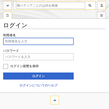
ログイン
ナ
検
利用者名
ビ
索
ゲ
に
ー
移
パスワード
シ
動
ョ
ン
ログイン状態を保持
に
移
ログイン
動
ログインについてのヘルプ