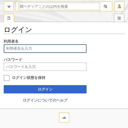
ログイン
ナ
検
利用者名
ビ
索
ゲ
に
ー
移
パスワード
シ
動
ョ
ン
ログイン状態を保持
に
移
ログイン
動
ログインについてのヘルプ