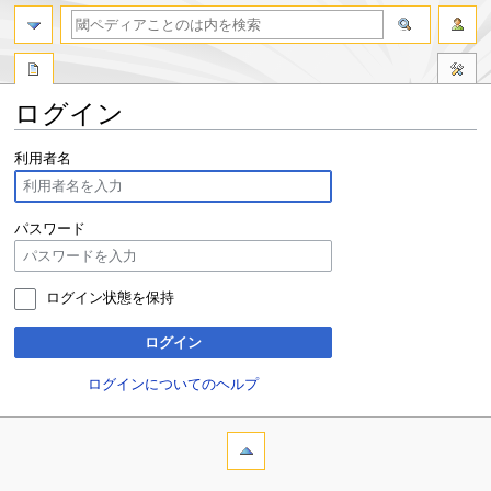
ログイン
ナ
検
利用者名
ビ
索
ゲ
に
ー
移
パスワード
シ
動
ョ
ン
ログイン状態を保持
に
移
ログイン
動
ログインについてのヘルプ