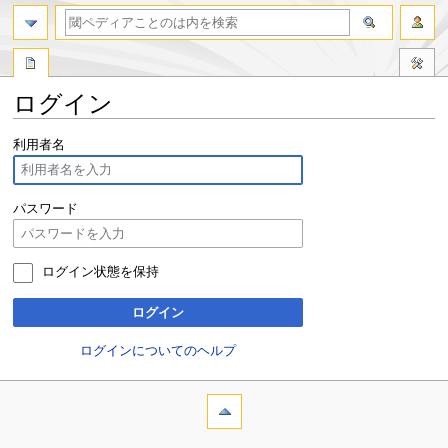
ログイン
ナ
検
利用者名
ビ
索
ゲ
に
ー
移
パスワード
シ
動
ョ
ン
ログイン状態を保持
に
移
ログイン
動
ログインについてのヘルプ