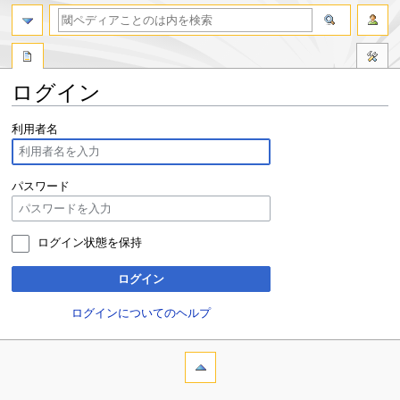
ログイン
ナ
検
利用者名
ビ
索
ゲ
に
ー
移
パスワード
シ
動
ョ
ン
ログイン状態を保持
に
移
ログイン
動
ログインについてのヘルプ