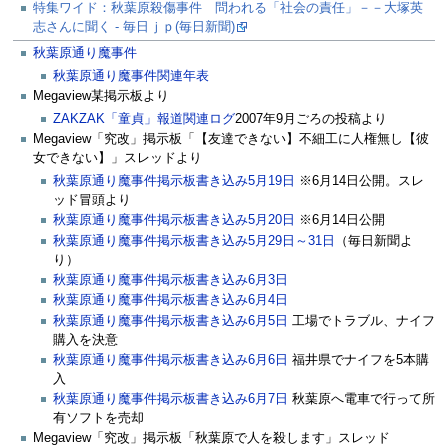
特集ワイド：秋葉原殺傷事件 問われる「社会の責任」－－大塚英
志さんに聞く - 毎日ｊｐ(毎日新聞)
秋葉原通り魔事件
秋葉原通り魔事件関連年表
Megaview某掲示板より
ZAKZAK「童貞」報道関連ログ
2007年9月ごろの投稿より
Megaview「究改」掲示板「【友達できない】不細工に人権無し【彼
女できない】」スレッドより
秋葉原通り魔事件掲示板書き込み5月19日
※6月14日公開。スレ
ッド冒頭より
秋葉原通り魔事件掲示板書き込み5月20日
※6月14日公開
秋葉原通り魔事件掲示板書き込み5月29日～31日
（毎日新聞よ
り）
秋葉原通り魔事件掲示板書き込み6月3日
秋葉原通り魔事件掲示板書き込み6月4日
秋葉原通り魔事件掲示板書き込み6月5日
工場でトラブル、ナイフ
購入を決意
秋葉原通り魔事件掲示板書き込み6月6日
福井県でナイフを5本購
入
秋葉原通り魔事件掲示板書き込み6月7日
秋葉原へ電車で行って所
有ソフトを売却
Megaview「究改」掲示板「秋葉原で人を殺します」スレッド