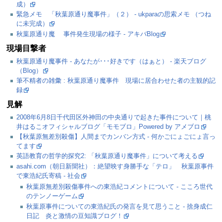
成）
緊急メモ 「秋葉原通り魔事件」（２） - ukparaの思索メモ （つね
に未完成）
秋葉原通り魔 事件発生現場の様子 - アキバBlog
現場目撃者
秋葉原通り魔事件 - あなたが･･･好きです（はぁと） - 楽天ブログ
（Blog）
筆不精者の雑彙 : 秋葉原通り魔事件 現場に居合わせた者の主観的記
録
見解
2008年6月8日千代田区外神田の中央通りで起きた事件について｜桃
井はるこオフィシャルブログ「モモブロ」Powered by アメブロ
【秋葉原無差別殺傷】人間までカンバン方式 - 何かごにょごにょ言っ
てます
英語教育の哲学的探究2: 「秋葉原通り魔事件」について考える
asahi.com（朝日新聞社）：絶望映す身勝手な「テロ」 秋葉原事件
で東浩紀氏寄稿 - 社会
秋葉原無差別殺傷事件への東浩紀コメントについて - こころ世代
のテンノーゲーム
秋葉原事件についての東浩紀氏の発言を見て思うこと - 捨身成仁
日記 炎と激情の豆知識ブログ！