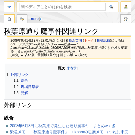
more
秋葉原通り魔事件関連リンク
2009年9月14日 (月) 22:01時点における
松永英明
(
トーク
|
投稿記録
)
による版
(ページの作成: ==外部リンク== ===総合=== *
[http://www11.atwiki.jp/akb_080608/ 2008年6月8日に秋葉原で発生した通り魔事
件 まとめwiki] * [http://d.hatena.ne.jp/ukpar…)
(差分) ← 古い版 | 最新版 (差分) | 新しい版 → (差分)
ナ
検
目次
ビ
索
1
外部リンク
ゲ
に
1.1
総合
ー
移
1.2
現場目撃者
シ
動
1.3
見解
ョ
ン
外部リンク
に
移
動
総合
2008年6月8日に秋葉原で発生した通り魔事件 まとめwiki
緊急メモ 「秋葉原通り魔事件」 - ukparaの思索メモ （つねに未完