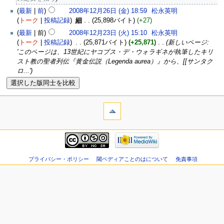
最新
前
2008年12月26日 (金) 18:59
‎
松永英明
トーク
投稿記録
‎
細
25,898バイト
+27
最新
前
2008年12月23日 (火) 15:10
‎
松永英明
トーク
投稿記録
‎
25,871バイト
+25,871
‎
新しいページ:
'このページは、13世紀にヤコブス・デ・ウォラギネが執筆したキリ
スト教の聖者列伝『黄金伝説（Legenda aurea）』から、[[サンタク
ロ...'
プライバシー・ポリシー
閾ペディアことのはについて
免責事項