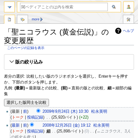
more
「聖ニコラウス (黄金伝説)」の
ヘルプ
変更履歴
このページの記録を表示
ナ
検
版の絞り込み
ビ
索
ゲ
に
ー
移
差分の選択: 比較したい版のラジオボタンを選択し、Enterキーを押す
シ
動
か、下部のボタンを押します。
ョ
凡例:
(最新)
＝最新版との比較、
(前)
＝直前の版との比較、
細
＝細部の編
ン
集
に
移
動
最新
前
2009年9月24日 (木) 10:30
‎
松永英明
トーク
投稿記録
‎
25,920バイト
+22
最新
前
2008年12月26日 (金) 19:12
‎
松永英明
トーク
投稿記録
‎
細
25,898バイト
0
‎
→‎ニコラウス、3人
の処女を救う