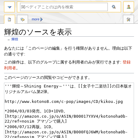
more
輝煌のソースを表示
←
輝煌
ナ
検
あなたには「このページの編集」を行う権限がありません。理由は以下
ビ
索
の通りです:
ゲ
に
この操作は、以下のグループに属する利用者のみが実行できます:
登録
ー
移
利用者
。
シ
動
ョ
このページのソースの閲覧やコピーができます。
ン
に
移
動