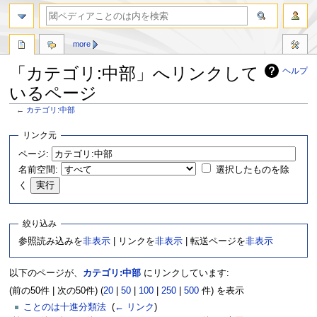
more
「カテゴリ:中部」へリンクして
ヘルプ
いるページ
←
カテゴリ:中部
ナ
検
リンク元
ビ
索
ページ:
ゲ
に
名前空間:
選択したものを除
ー
移
シ
動
く
ョ
ン
絞り込み
に
移
参照読み込みを
非表示
| リンクを
非表示
| 転送ページを
非表示
動
以下のページが、
カテゴリ:中部
にリンクしています:
(前の50件 | 次の50件) (
20
|
50
|
100
|
250
|
500
件) を表示
ことのは十進分類法
‎
(
← リンク
)