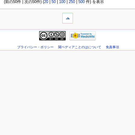
(前の50件 | 次の50件) (
20
|
50
|
100
|
250
|
500
件) を表示
プライバシー・ポリシー
閾ペディアことのはについて
免責事項