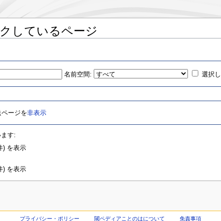
ンクしているページ
名前空間:
選択
送ページを
非表示
ます:
) を表示
) を表示
プライバシー・ポリシー
閾ペディアことのはについて
免責事項