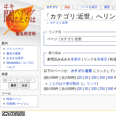
カテゴリ
議論
ソースを表示
履歴
「カテゴリ:近世」へリ
←
カテゴリ:近世
ナ
検
リンク元
ビ
索
ページ:
ゲ
に
案内
ー
移
メインページ
シ
動
絞り込み
最近の更新
ョ
おまかせ表示
参照読み込みを
非表示
| リンクを
非表示
| 転
ン
MediaWikiについての
に
ヘルプ
移
以下のページが、
カテゴリ:近世
にリンクしてい
動
検索
(前の50件 | 次の50件) (
20
|
50
|
100
|
250
|
500
件
ことのは十進分類法
‎
(
← リンク
)
(前の50件 | 次の50件) (
20
|
50
|
100
|
250
|
500
件
ツール
特別ページ
印刷用バージョン