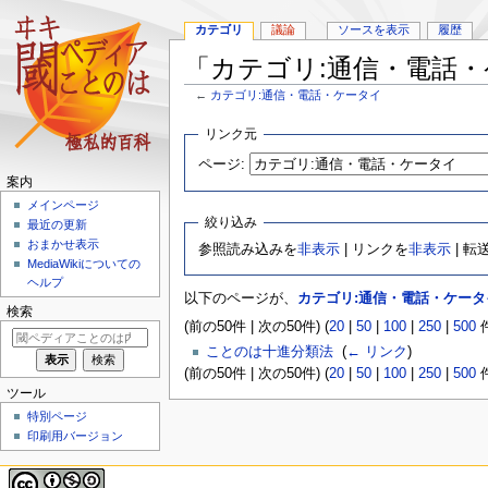
カテゴリ
議論
ソースを表示
履歴
「カテゴリ:通信・電話
←
カテゴリ:通信・電話・ケータイ
ナ
検
リンク元
ビ
索
ページ:
ゲ
に
案内
ー
移
メインページ
シ
動
絞り込み
最近の更新
ョ
おまかせ表示
参照読み込みを
非表示
| リンクを
非表示
| 転
ン
MediaWikiについての
に
ヘルプ
移
以下のページが、
カテゴリ:通信・電話・ケータ
動
検索
(前の50件 | 次の50件) (
20
|
50
|
100
|
250
|
500
件
ことのは十進分類法
‎
(
← リンク
)
(前の50件 | 次の50件) (
20
|
50
|
100
|
250
|
500
件
ツール
特別ページ
印刷用バージョン