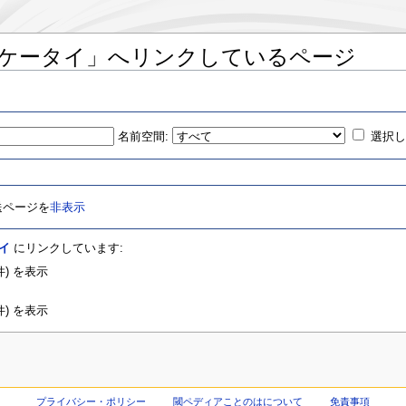
・ケータイ」へリンクしているページ
名前空間:
選択
送ページを
非表示
イ
にリンクしています:
) を表示
) を表示
プライバシー・ポリシー
閾ペディアことのはについて
免責事項