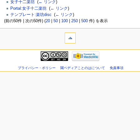
女子十二楽坊
‎
(
← リンク
)
Portal:女子十二楽坊
‎
(
← リンク
)
テンプレート:楽坊disc
‎
(
← リンク
)
(前の50件 | 次の50件) (
20
|
50
|
100
|
250
|
500
件) を表示
プライバシー・ポリシー
閾ペディアことのはについて
免責事項