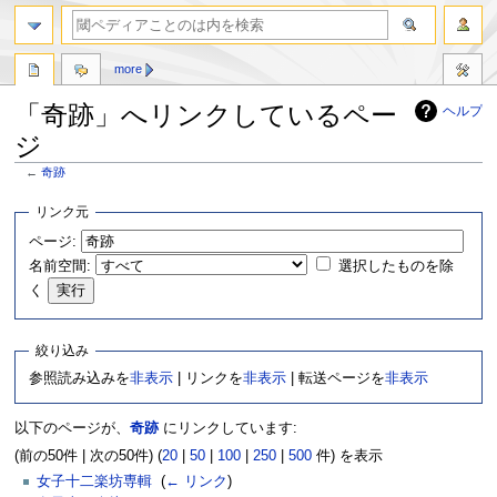
more
「奇跡」へリンクしているペー
ヘルプ
ジ
←
奇跡
ナ
検
リンク元
ビ
索
ページ:
ゲ
に
名前空間:
選択したものを除
ー
移
シ
動
く
ョ
ン
絞り込み
に
移
参照読み込みを
非表示
| リンクを
非表示
| 転送ページを
非表示
動
以下のページが、
奇跡
にリンクしています:
(前の50件 | 次の50件) (
20
|
50
|
100
|
250
|
500
件) を表示
女子十二楽坊専輯
‎
(
← リンク
)