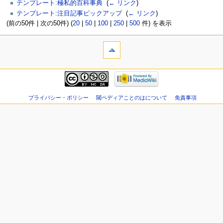
テンプレート:極私的百科事典
‎
(
← リンク
)
テンプレート:注目記事ピックアップ
‎
(
← リンク
)
(前の50件 | 次の50件) (
20
|
50
|
100
|
250
|
500
件) を表示
プライバシー・ポリシー
閾ペディアことのはについて
免責事項