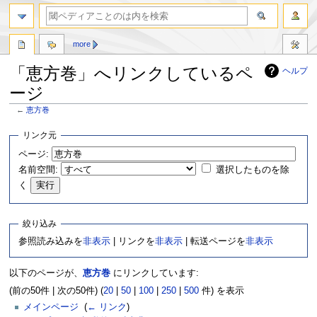
more
「恵方巻」へリンクしているペ
ヘルプ
ージ
←
恵方巻
ナ
検
リンク元
ビ
索
ページ:
ゲ
に
名前空間:
選択したものを除
ー
移
シ
動
く
ョ
ン
絞り込み
に
移
参照読み込みを
非表示
| リンクを
非表示
| 転送ページを
非表示
動
以下のページが、
恵方巻
にリンクしています:
(前の50件 | 次の50件) (
20
|
50
|
100
|
250
|
500
件) を表示
メインページ
‎
(
← リンク
)