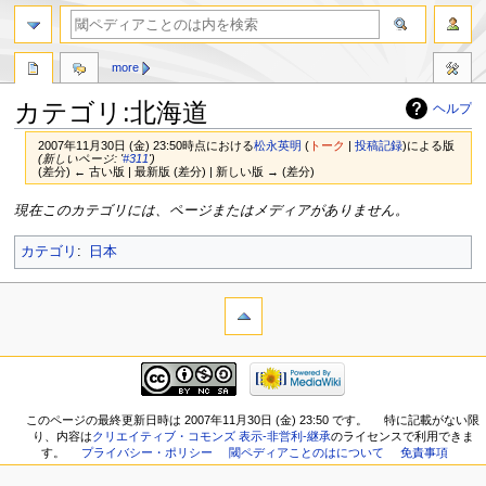
more
カテゴリ:北海道
ヘルプ
2007年11月30日 (金) 23:50時点における
松永英明
(
トーク
|
投稿記録
)
による版
(新しいページ: '
#311
')
(差分) ← 古い版 | 最新版 (差分) | 新しい版 → (差分)
ナ
検
現在このカテゴリには、ページまたはメディアがありません。
ビ
索
ゲ
に
カテゴリ
:
日本
ー
移
シ
動
ョ
ン
に
移
動
このページの最終更新日時は 2007年11月30日 (金) 23:50 です。
特に記載がない限
り、内容は
クリエイティブ・コモンズ 表示-非営利-継承
のライセンスで利用できま
す。
プライバシー・ポリシー
閾ペディアことのはについて
免責事項