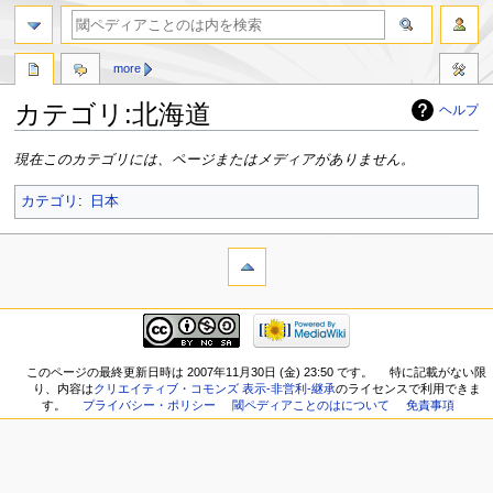
more
カテゴリ:北海道
ヘルプ
ナ
検
現在このカテゴリには、ページまたはメディアがありません。
ビ
索
ゲ
に
カテゴリ
:
日本
ー
移
シ
動
ョ
ン
に
移
動
このページの最終更新日時は 2007年11月30日 (金) 23:50 です。
特に記載がない限
り、内容は
クリエイティブ・コモンズ 表示-非営利-継承
のライセンスで利用できま
す。
プライバシー・ポリシー
閾ペディアことのはについて
免責事項