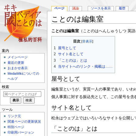
ページ
議論
ソースを表示
履歴
ことのは編集室
ナ
検
ことのは編集室
（ことのはへんしゅうしつ 英語名: 
ビ
索
目次
ゲ
に
1
屋号として
ー
移
案内
シ
動
2
サイト名として
メインページ
ョ
3
「ことのは」とは
最近の更新
ン
4
当サイトへのリンク・掲載は……
おまかせ表示
に
MediaWikiについての
移
屋号として
ヘルプ
動
検索
編集室というが、実質一人の事業であり、いわ
個人事業に対する振込先として、この屋号を含
サイト名として
ツール
リンク元
松永はウェブ上ではいろいろなサイトを公開していま
関連ページの更新状況
特別ページ
「ことのは」とは
印刷用バージョン