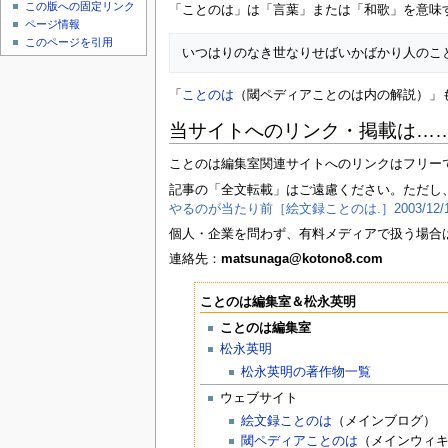
この版への固定リンク
「ことのは」は「言葉」または「和歌」を意味
ページ情報
このページを引用
「
ことのは
（閾ペディアことのは内の解説）」
当サイトへのリンク・掲載は…
ことのは編集室関連サイトへのリンクはフリー
記事の「全文転載」はご遠慮ください。ただし
やるのが当たり前［絵文録ことのは.］2003/12/1
個人・企業を問わず、有料メディアで扱う場合
連絡先：
matsunaga@kotono8.com
ことのは編集室＆松永英明
ことのは編集室
松永英明
松永英明の著作物一覧
ウェブサイト
絵文録ことのは
（メインブログ）
閾ペディアことのは
（メインウィ