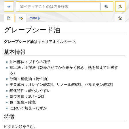
more
グレープシード油
ナ
検
グレープシード油
はキャリアオイルの一つ。
ビ
索
基本情報
ゲ
に
ー
移
抽出部位：ブドウの種子
シ
動
抽出法：圧搾法（乾燥させてから細かく挽き、熱を加えて圧搾す
ョ
る）
ン
分類：植物油（乾性油）
に
主要成分：オレイン酸2割、リノール酸6割、パルミチン酸1割
移
酸化特性：酸化しやすい
動
ヨウ素価：107～143
色：無色～緑色
におい：無臭～わずか
特徴
ビタミン類を含む。