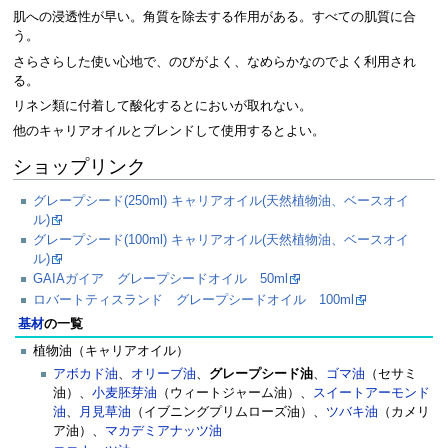
肌への浸透性が早い。角質を除去する作用がある。すべての肌質に合
う。
さらさらした使い心地で、のびがよく、なめらかなのでよく利用され
る。
リネン類に付着して酸化するとにおいが取れない。
他のキャリアオイルとブレンドして使用するとよい。
ショップリンク
グレープシード(250ml) キャリアオイル(天然植物油、ベースオイ
ル)
グレープシード(100ml) キャリアオイル(天然植物油、ベースオイ
ル)
GAIAガイア グレープシードオイル 50ml
ロバートティスランド グレープシードオイル 100ml
基材
の一覧
植物油（キャリアオイル）
アボカド油
、
オリーブ油
、
グレープシード油
、
ゴマ油
（セサミ
油）、
小麦胚芽油
（ウィートジャーム油）、
スイートアーモンド
油
、
月見草油
（イブニングプリムローズ油）、
ツバキ油
（カメリ
ア油）、
マカデミアナッツ油