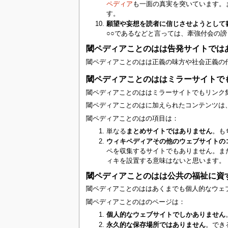
ペディア
も一面の真実を突いています。
す。
願望や妄想を読者に信じさせようとして
○○であるなどと言っては、牽強付会の
閾ペディアことのはは告発サイトでは
閾ペディアことのはは正義の味方や社会正義の
閾ペディアことのははミラーサイトで
閾ペディアことのははミラーサイトでもリンク
閾ペディアことのはに加えられたコンテンツは
閾ペディアことのはの項目は：
単なる
まとめサイトではありません
。も
ウィキペディアその他のウェブサイトの
ペを収集するサイトでもありません。ま
ィキを設置する意味はないと思います。
閾ペディアことのはは公共の福祉に資
閾ペディアことのははあくまでも個人的なウェ
閾ペディアことのはのページは：
個人的なウェブサイトでしかありません
永久的な保存場所ではありません
。でき