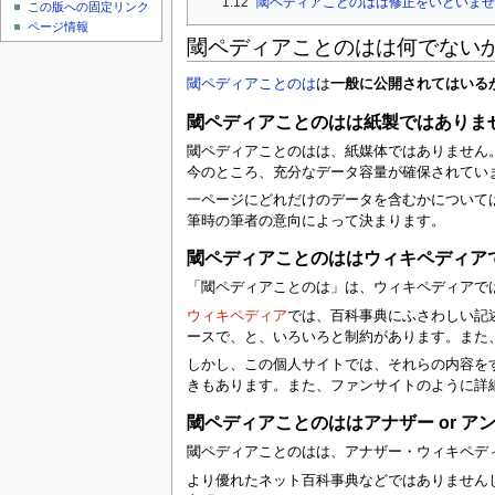
1.12
閾ペディアことのはは修正をいといませ
この版への固定リンク
ページ情報
閾ペディアことのはは何でない
閾ペディアことのは
は
一般に公開されてはいる
閾ペディアことのはは紙製ではありま
閾ペディアことのはは、紙媒体ではありません
今のところ、充分なデータ容量が確保されてい
一ページにどれだけのデータを含むかについて
筆時の筆者の意向によって決まります。
閾ペディアことのははウィキペディア
「閾ペディアことのは」は、ウィキペディアで
ウィキペディア
では、百科事典にふさわしい記
ースで、と、いろいろと制約があります。また
しかし、この個人サイトでは、それらの内容を
きもあります。また、ファンサイトのように詳
閾ペディアことのははアナザー or 
閾ペディアことのはは、アナザー・ウィキペデ
より優れたネット百科事典などではありません