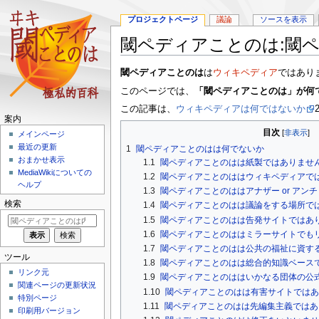
プロジェクトページ
議論
ソースを表示
閾ペディアことのは:閾
ナ
検
閾ペディアことのは
は
ウィキペディア
ではあり
ビ
索
このページでは、
「閾ペディアことのは」が何
ゲ
に
この記事は、
ウィキペディアは何ではないか
ー
移
案内
シ
動
目次
メインページ
ョ
最近の更新
1
閾ペディアことのはは何でないか
ン
おまかせ表示
1.1
閾ペディアことのはは紙製ではありませ
に
MediaWikiについての
1.2
閾ペディアことのははウィキペディアで
移
ヘルプ
1.3
閾ペディアことのははアナザー or アン
動
検索
1.4
閾ペディアことのはは議論をする場所で
1.5
閾ペディアことのはは告発サイトではあ
1.6
閾ペディアことのははミラーサイトでも
1.7
閾ペディアことのはは公共の福祉に資す
ツール
1.8
閾ペディアことのはは総合的知識ベース
リンク元
1.9
閾ペディアことのははいかなる団体の公
関連ページの更新状況
1.10
閾ペディアことのはは有害サイトではあ
特別ページ
1.11
閾ペディアことのはは先編集主義ではあ
印刷用バージョン