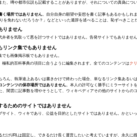
また、噂や都市伝説も記載することがありますが、それについての真偽につ
書く場所ではありません
。自分自身の願望や妄想を書く記事もあるかもしれ
謗りを免れないだろうか？」などといった遁辞を述べることは、恥ずべきこと
ありません
代弁者を気取って悪を討つサイトではありません。告発サイトでもありませ
もリンク集でもありません
集でも画像掲示板でもありません。
、極私的百科事典の項目に合うように編集されます。全てのコンテンツは
ク
ちろん、執筆途上あるいは書きかけで終わった場合、単なるリンク集あるい
コンテンツの保存場所ではありません
。本人の許可なく勝手にミラーサイト
た、闇雲に記事数を増やそうとして、ウィキペディアその他のサイトからの
するためのサイトではありません
ブサイト、ウィキであり、公益を目的としたサイトではありません。かとい
。
るだけURLは固定し、できるだけ長く運営したいと考えていますが、永久に