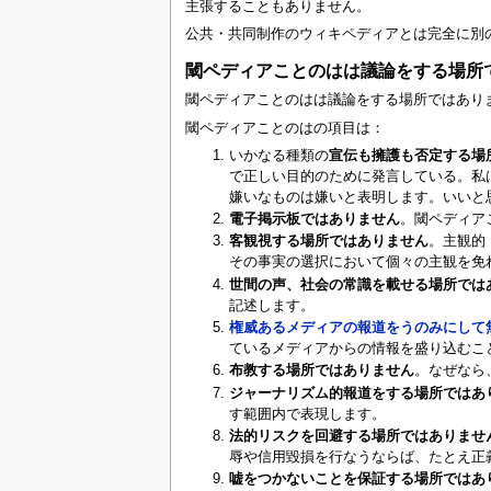
主張することもありません。
公共・共同制作のウィキペディアとは完全に別
閾ペディアことのはは議論をする場所
閾ペディアことのはは議論をする場所ではあり
閾ペディアことのはの項目は：
いかなる種類の
宣伝も擁護も否定する場
で正しい目的のために発言している。私
嫌いなものは嫌いと表明します。いいと
電子掲示板ではありません
。閾ペディア
客観視する場所ではありません
。主観的
その事実の選択において個々の主観を免
世間の声、社会の常識を載せる場所では
記述します。
権威あるメディアの報道をうのみにして
ているメディアからの情報を盛り込むこ
布教する場所ではありません
。なぜなら
ジャーナリズム的報道をする場所ではあ
す範囲内で表現します。
法的リスクを回避する場所ではありませ
辱や信用毀損を行なうならば、たとえ正
嘘をつかないことを保証する場所ではあ