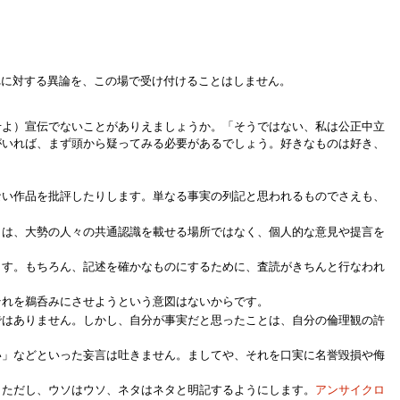
。
れに対する異論を、この場で受け付けることはしません。
せよ）宣伝でないことがありえましょうか。「そうではない、私は公正中立
がいれば、まず頭から疑ってみる必要があるでしょう。好きなものは好き、
ない作品を批評したりします。単なる事実の列記と思われるものでさえも、
こは、大勢の人々の共通認識を載せる場所ではなく、個人的な意見や提言を
ます。もちろん、記述を確かなものにするために、査読がきちんと行なわれ
それを鵜呑みにさせようという意図はないからです。
ではありません。しかし、自分が事実だと思ったことは、自分の倫理観の許
い」などといった妄言は吐きません。ましてや、それを口実に名誉毀損や侮
。ただし、ウソはウソ、ネタはネタと明記するようにします。
アンサイクロ