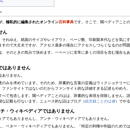
ん
か
が、極私的に編集されたオンライン
百科事典
です。そこで、閾ペディアこと
せん
。それゆえ、紙面のサイズやレイアウト、ページ数、印刷製本代などを気に
ますので大丈夫ですが、アクセス過多の場合にアクセスしづらくなるのが問
は、そのときの気分で決めます。一ページに非常に多くの項目を含む場合も
ではありません
はありません。
述のみを求めています。そのため、辞書的な言葉の定義はウィクショナリー
、ファンサイトではないのだからファンサイト的な詳細すぎる記述もやめろ
すべて包含します。閾ペディアことのはは、辞書的な表現を排除しません。
細な記載も行ないます。ニュース的な話はブログ（
絵文録ことのは
）でや
アンチ・ウィキペディアではありません
ィアでもありませんし、アンチ・ウィキペディアでもありません。
し、ベター・ウィキペディアでもありません。「特定の利権や利益のためで