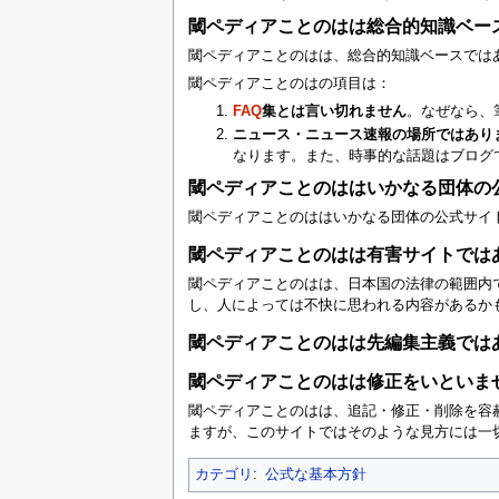
閾ペディアことのはは総合的知識ベー
閾ペディアことのはは、総合的知識ベースでは
閾ペディアことのはの項目は：
FAQ
集とは言い切れません
。なぜなら、
ニュース・ニュース速報の場所ではあり
なります。また、時事的な話題はブログ
閾ペディアことのははいかなる団体の
閾ペディアことのははいかなる団体の公式サイ
閾ペディアことのはは有害サイトでは
閾ペディアことのはは、日本国の法律の範囲内
し、人によっては不快に思われる内容があるか
閾ペディアことのはは先編集主義では
閾ペディアことのはは修正をいといま
閾ペディアことのはは、追記・修正・削除を容
ますが、このサイトではそのような見方には一
カテゴリ
:
公式な基本方針