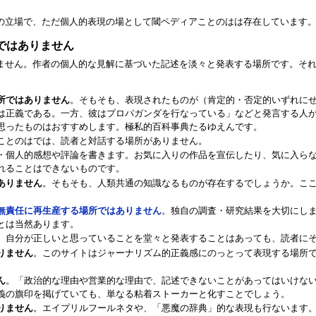
の立場で、ただ個人的表現の場として閾ペディアことのはは存在しています
ではありません
ません。作者の個人的な見解に基づいた記述を淡々と発表する場所です。そ
所ではありません
。そもそも、表現されたものが（肯定的・否定的いずれに
は正義である。一方、彼はプロパガンダを行なっている」などと発言する人
思ったものはおすすめします。極私的百科事典たるゆえんです。
ことのはでは、読者と対話する場所がありません。
・個人的感想や評論を書きます。お気に入りの作品を宣伝したり、気に入ら
れることはできないものです。
ありません
。そもそも、人類共通の知識なるものが存在するでしょうか。こ
無責任に再生産する場所ではありません
。独自の調査・研究結果を大切にし
とは当然あります。
、自分が正しいと思っていることを堂々と発表することはあっても、読者に
りません
。このサイトはジャーナリズム的正義感にのっとって表現する場所
ん
。「政治的な理由や営業的な理由で、記述できないことがあってはいけな
義の旗印を掲げていても、単なる粘着ストーカーと化すことでしょう。
りません
。エイプリルフールネタや、「悪魔の辞典」的な表現も行ないます