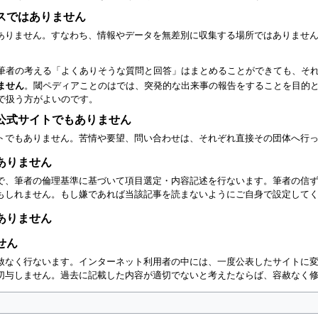
スではありません
ありません。すなわち、情報やデータを無差別に収集する場所ではありませ
筆者の考える「よくありそうな質問と回答」はまとめることができても、そ
ません
。閾ペディアことのはでは、突発的な出来事の報告をすることを目的
で扱う方がよいのです。
公式サイトでもありません
トでもありません。苦情や要望、問い合わせは、それぞれ直接その団体へ行
ありません
で、筆者の倫理基準に基づいて項目選定・内容記述を行ないます。筆者の信
もしれません。もし嫌であれば当該記事を読まないようにご自身で設定して
ありません
せん
赦なく行ないます。インターネット利用者の中には、一度公表したサイトに
切与しません。過去に記載した内容が適切でないと考えたならば、容赦なく