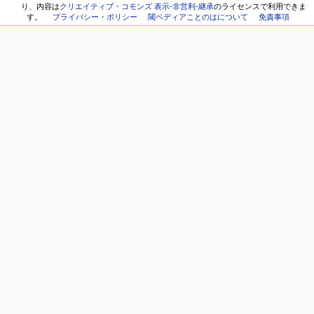
り、内容は
クリエイティブ・コモンズ 表示-非営利-継承
のライセンスで利用できま
す。
プライバシー・ポリシー
閾ペディアことのはについて
免責事項