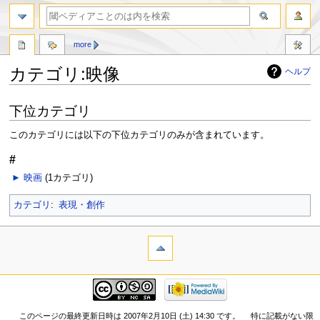
more
カテゴリ:映像
ヘルプ
ナ
検
下位カテゴリ
ビ
索
ゲ
に
このカテゴリには以下の下位カテゴリのみが含まれています。
ー
移
シ
動
#
ョ
►
映画
‎
(1カテゴリ)
ン
に
カテゴリ
:
表現・創作
移
動
このページの最終更新日時は 2007年2月10日 (土) 14:30 です。
特に記載がない限