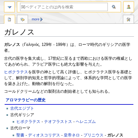
more
ガレノス
ナ
検
ガレノス
（
Γαληνός
, 129年 - 199年）は、ローマ時代のギリシアの医学
ビ
索
者。
ゲ
に
古代の医学を集大成し、17世紀に至るまで西欧における医学の権威とし
ー
移
てあがめられ、アラビア医学にも絶大な影響を与えた。
シ
動
ヒポクラテス
を医学の神として高く評価し、ヒポクラテス医学を基礎と
ョ
して、解剖学的知見と哲学的理論によって、体系的な学問としての医学
ン
を築き上げた。動物の解剖を行なった。
に
移
コールドクリームなどの製剤法の創始者としても知られる。
動
アロマテラピーの歴史
古代エジプト
古代ギリシア
ヒポクラテス
-
テオフラストス
-
ヘレニズム
古代ローマ
聖書
-
ディオスコリデス
-
皇帝ネロ
-
プリニウス
-
ガレノス