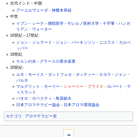
古代インド・中国
アーユルヴェーダ
-
神農本草経
中世
イブン・シーナ
-
僧院医学
-
サレルノ医科大学
-
十字軍
-
ハンガ
リアン・ウォーター
16世紀～17世紀
ジョン・ジェラード
-
ジョン・パーキンソン
-
ニコラス・カルペ
ッパー
18世紀
ケルンの水
-
グラースの香水産業
20世紀-
ルネ・モーリス・ガットフォセ
-
ガッティー
-
カヨラ
-
ジャン・
バルネ
マルグリット・モーリー
-
シャーリー・プライス
-
ロバート・テ
ィスランド
パオロ・ロベスティ
-
鳥居鎮夫
日本アロマテラピー協会
-
日本アロマ環境協会
カテゴリ
:
アロマテラピー史