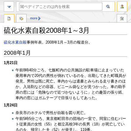
more
硫化水素自殺2008年1～3月
ナ
検
硫化水素自殺
事例年表。2008年1月～3月の報道分。
ビ
索
2008年1月
ゲ
に
ー
移
1月21日
シ
動
ョ
午前8時40分ごろ、七飯町内の公共施設の駐車場に止まっていた
ン
乗用車内で20代の男性が倒れているのを、出勤してきた町職員が
に
発見。男性は既に死亡。車内からは遺書とみられる走り書きのほ
移
か、入浴剤などの容器、ビニール袋などが見つかった。車の助手
動
席の窓には「危険なので近づかないように」との趣旨の張り紙、
車内の窓にはガムテープで目張りもしてあった。
1月24日
奈良市のホテルで男性が自殺を図り死亡。
午前5時5分ごろ、東京都町田市の団地の一室で、同室に住むパー
ト従業員の女性（55）と都立高校3年の長男（18）が死亡してい
るのを、帰宅した夫（52）が発見し、119番。