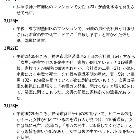
兵庫県神戸市灘区のマンションで女性（23）が硫化水素を発生さ
せて死亡。
3月25日
午後、東京都墨田区のマンションで、54歳の男性会社員が目張り
された浴室の中で死亡。ドアに「自殺します」と書かれた張り
紙、部屋に遺書。
3月27日
午前2時35分ごろ、神戸市北区若葉台2丁目の会社員（64）方から
「次男が浴室でガスを発生させ、家族が倒れている」と119番通
報。家族４人が病院に搬送されたが、会社員の二男（27）が硫化
水素による中毒で死亡、会社員も意識不明の重体。妻（59）と長
男（32）も治療を受けているが命に別条はないもよう。次男は浴
室の換気口に目張りし「有毒ガス発生。開けるな」と張り紙をし
て、浴室に閉じこもった。次男の部屋に家族あての遺書があっ
た。
3月28日
午前9時20分ごろ、静岡市葵区平山の林道沿いで、ビニール袋を
かぶった女性が倒れているのを通行人が見つけ、110番通報。女
性は既に死亡。現場には「毒ガス発生、110番してください」と
いう趣旨を書いた紙があり、女性は袋の中でペットボトルを持っ
た状態。