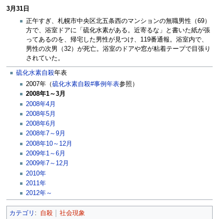
3月31日
正午すぎ、札幌市中央区北五条西のマンションの無職男性（69）
方で、浴室ドアに「硫化水素がある。近寄るな」と書いた紙が張
ってあるのを、帰宅した男性が見つけ、119番通報。浴室内で、
男性の次男（32）が死亡。浴室のドアや窓が粘着テープで目張り
されていた。
硫化水素自殺
年表
2007年（
硫化水素自殺#事例年表
参照）
2008年1～3月
2008年4月
2008年5月
2008年6月
2008年7～9月
2008年10～12月
2009年1～6月
2009年7～12月
2010年
2011年
2012年～
カテゴリ
:
自殺
社会現象