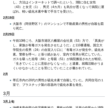
し、方法はインターネットで調べたという。3階に住む女性
（43）と女児（1）、男児（4カ月）も気分が悪くなって病院に運
ばれ、軽い硫化水素中毒で手当てを受けた。
2月19日
大阪市（阿倍野区？）のマンションで不動産業の男性が自殺を図
り死亡。
2月29日
午前10時ごろ、大阪市港区八幡屋の会社員（53）方で、「異臭が
し、家族が有毒ガスを発生させたようだ」と110番通報。国立大
学院生の長男（24）の自室入り口に「有毒ガスが発生中。硫化水
素。警察を呼べ」と張り紙があり、室内で長男が死亡していた。
ガスを吸った祖母（84）と母親（51）が病院搬送されたが軽症。
「生きていくことに意欲がなくなった」と遺書。就職活動がうま
くいかなかったことを苦にしていたことが書かれていた。
2月
帯広市内の20代の男性が硫化水素で自殺していた。共同住宅の１
室で、プラスチック製の容器内で硫化水素を発生。
3月
3月上旬
沖縄本島中部の住宅密集地で、男性が自殺。近所の住民から消防