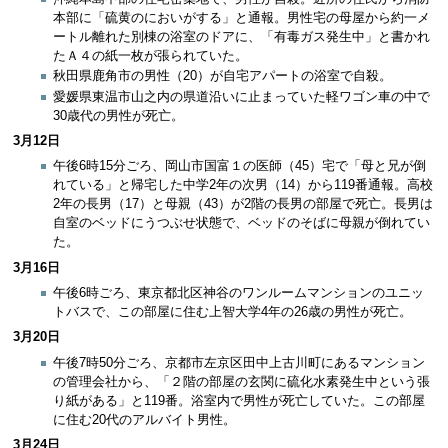
本部に「硫黄のにおいがする」と通報。男性宅の母屋から約一メ
ートル離れた別棟の浴室のドアに、「有毒ガス発生中」と書かれ
たＡ４の紙一枚が張られていた。
秋田県鹿角市の男性（20）が自宅アパートの浴室で自殺。
愛媛県東温市山之内の県道沿いに止まっていた軽ワゴン車の中で
30歳代の男性が死亡。
3月12日
午後6時15分ごろ、岡山市国富１の医師（45）宅で「母と兄が倒
れている」と帰宅した中学2年の次男（14）から119番通報。高校
2年の長男（17）と母親（43）が2階の長男の部屋で死亡。長男は
自室のベッドにうつぶせ状態で、ベッドのそばに母親が倒れてい
た。
3月16日
午後6時ごろ、東京都北区神谷のワンルームマンションのユニッ
トバスで、この部屋に住む上智大学4年の26歳の男性が死亡。
3月20日
午後7時50分ごろ、京都市左京区田中上古川町にあるマンション
の管理会社から、「２階の部屋の玄関に硫化水素発生中という張
り紙がある」と119番。浴室内で男性が死亡していた。この部屋
に住む20代のアルバイト男性。
3月24日