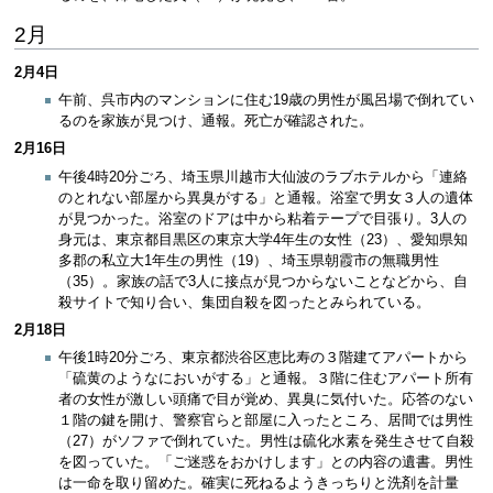
2月
2月4日
午前、呉市内のマンションに住む19歳の男性が風呂場で倒れてい
るのを家族が見つけ、通報。死亡が確認された。
2月16日
午後4時20分ごろ、埼玉県川越市大仙波のラブホテルから「連絡
のとれない部屋から異臭がする」と通報。浴室で男女３人の遺体
が見つかった。浴室のドアは中から粘着テープで目張り。3人の
身元は、東京都目黒区の東京大学4年生の女性（23）、愛知県知
多郡の私立大1年生の男性（19）、埼玉県朝霞市の無職男性
（35）。家族の話で3人に接点が見つからないことなどから、自
殺サイトで知り合い、集団自殺を図ったとみられている。
2月18日
午後1時20分ごろ、東京都渋谷区恵比寿の３階建てアパートから
「硫黄のようなにおいがする」と通報。３階に住むアパート所有
者の女性が激しい頭痛で目が覚め、異臭に気付いた。応答のない
１階の鍵を開け、警察官らと部屋に入ったところ、居間では男性
（27）がソファで倒れていた。男性は硫化水素を発生させて自殺
を図っていた。「ご迷惑をおかけします」との内容の遺書。男性
は一命を取り留めた。確実に死ねるようきっちりと洗剤を計量