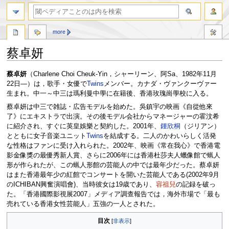
more
蔡卓妍
ナ
検
蔡卓妍
（Charlene Choi Cheuk-Yin，シャーリーン、阿Sa、1982年11月
ビ
索
22日—）は，歌手・女優で
Twins
メンバー。カナダ・ヴァンクーヴァー
ゲ
に
生まれ。中一～中三は瑪利曼中學に在籍後、香港玫瑰崗學校に入る。
ー
移
蔡卓妍は中三で雑誌・広告モデルを始めた。吳鎮宇の映画《自從他來
シ
動
了》にエキストラで出演。その後モデル会社からマネージャーの霍汶希
ョ
に紹介され、すぐに英皇娛樂と契約した。2001年、
鍾欣桐
（ジリアン）
ン
とともに女子音楽ユニット
Twins
を結成する。二人のかわいらしく活発
に
な性格はファンに受け入れられた。2002年、映画《常在我心》で香港電
移
影金像獎の最優秀新人賞、さらに2006年には香港杜莎夫人蠟像館で蝋人
動
形が作られたが、この蝋人形館の芸能人の中では最年少だった。蔡卓妍
はまた香港最年少の紅館でコンサートを開いた芸能人である(2002年9月
のICHIBAN興奮演唱會)、当時彼女は19歳であり、
容祖兒
の記録を破っ
た。「香港國際影視展2007」メディア調查報告では，海外市場で「最も
売れている香港女性芸能人」五強の一人とされた。
目次