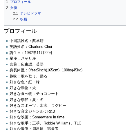
1
プロフィール
2
女優
2.1
テレビドラマ
2.2
映画
プロフィール
中国語姓名：蔡卓妍
英語姓名：Charlene Choi
誕生日：1982年11月22日
星座：さそり座
言葉：広東語、英語
身長体重：5feet5inch(165cm), 100bs(45kg)
趣味：歌を歌う、踊る
好きな色：紅・緑
好きな動物：犬
好きな食べ物：チョコレート
好きな季節：夏・冬
好きなスポーツ：水泳、ラグビー
好きな音楽ジャンル：R&B
好きな映画：Somewhere in time
好きな歌手：王菲、Robbie Williams、TLC
好きな俳優：周星馳、張曼玉