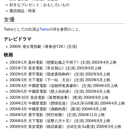
好きなプレゼント：おもしろいもの
愛読雑誌：時装
女優
Twinsとしての出演は
Twins
の項を参照のこと。
テレビドラマ
2000年 港台電視劇《青春@Y2K》(主演)
映画
2001年1月 盈科電影《戀愛起義之不得了》(主演) 2001年4月上映
2001年7月 英皇電影《常在我心》(主演) 2001年9月上映
2002年6月 寰宇電影《我老婆唔夠秤》 (主演) 2002年9月上映
2003年3月 天下電影《下一站…天后》 (主演) 2003年5月上映
2003年4月 中國星電影《這個阿爸真爆炸》 (主演) 2004年4月上映
2003年5月 中國星電影《戀上你的床》 (主演) 2003年6月上映
2003年10月 英皇電影《新警察故事》 (客演) 2004年9月上映
2004年2月 中國星電影《戀情告急》 (Sa主演‧Gill客演) 2004年4月上映
2004年3月 中國星電影《身驕肉貴》 (客演) 2004年9月上映
2004年5月 寰宇電影《阿孖有難》 (主演) 2004年11月上映
2004年6月 天下電影《追擊八月十五》 (主演) 2004年8月上映
2004年9月 英皇電影《精武家庭》 (Gill主演‧Sa客演) 2005年3月上映