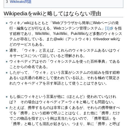
3
Wikileaks問題
Wikipediaをwikiと略してはならない理由
ウィキ／wikiはもともと「Webブラウザから簡単にWebページの発
行・編集などが行なえる、Webコンテンツ管理システム」
[1]
を指
す総称であり、WikiWiki、YukiWiki、PukiWikiなど多数のウィキシス
テムが存在している。また@wiki（アットウィキ）やlivedoor wikiな
どのサービスもある。
通常、「ウィキ」と言えば、これらのウィキシステムあるいはウィ
キサービスについて話していると理解される。
ウィキペディアはその「ウィキシステムを使った百科事典」である
ことからの命名である。
したがって、「ウィキ」という言葉がシステムの仕組みを指す総称
あるいは共通の名称として使われている以上、それを極めて限定さ
れたウィキペディアを示す単語として使うことはできない。
もし仮にウィキという言葉が他に（ほとんど）使われていなけれ
ば？ その場合はウィキペディア＝ウィキと略しても問題ない。
たとえば、携帯するものは非常に多くあるが、それらの携帯物すべ
てを「携帯」という総称で呼ぶことはなく、また他に「携帯」だけ
でこの物品を指すという例は見当たらないので、「携帯電話」を
「携帯」と略しても混乱が起きない。つまり、単に「携帯」と呼ば