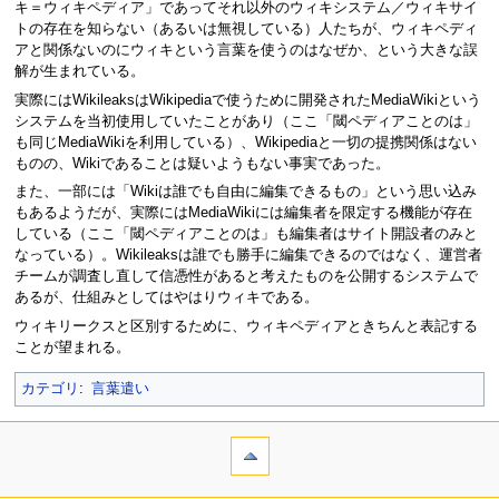
キ＝ウィキペディア」であってそれ以外のウィキシステム／ウィキサイ
トの存在を知らない（あるいは無視している）人たちが、ウィキペディ
アと関係ないのにウィキという言葉を使うのはなぜか、という大きな誤
解が生まれている。
実際にはWikileaksはWikipediaで使うために開発されたMediaWikiという
システムを当初使用していたことがあり（ここ「閾ペディアことのは」
も同じMediaWikiを利用している）、Wikipediaと一切の提携関係はない
ものの、Wikiであることは疑いようもない事実であった。
また、一部には「Wikiは誰でも自由に編集できるもの」という思い込み
もあるようだが、実際にはMediaWikiには編集者を限定する機能が存在
している（ここ「閾ペディアことのは」も編集者はサイト開設者のみと
なっている）。Wikileaksは誰でも勝手に編集できるのではなく、運営者
チームが調査し直して信憑性があると考えたものを公開するシステムで
あるが、仕組みとしてはやはりウィキである。
ウィキリークスと区別するために、ウィキペディアときちんと表記する
ことが望まれる。
カテゴリ
:
言葉遣い