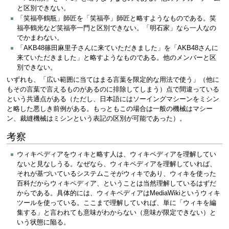
と区別できない。
「笑福亭鶴瓶」師匠を「笑福亭」師匠と略すようなものである。笑
福亭鶴光など笑福亭一門と区別できない。「明石家」なら一人なの
でかまわない。
「AKB48篠田麻里子さんに来ていただきました」を「AKB48さんに
来ていただきました」と略すようなものである。他のメンバーと区
別できない。
いずれも、「広い範囲に当てはまる言葉を限定的な用法で使う」（他に
もその言葉で言えるものがあるのに排除してしまう）点で間違っている
という共通点がある（ただし、日本語にはソーイングマシーンをミシン
と略した悪しき前例がある。もっともこの場合は一般の機械はマシー
ン、裁縫機械はミシンという表記の区別が可能であった）。
考察
ウィキペディアをウィキと略す人は、ウィキペディアを理解してい
ないと見なしうる。なぜなら、ウィキペディアを理解していれば、
それが基づいているシステムこそがウィキであり、ウィキを使った
百科だからウィキペディア、ということは当然理解しているはずだ
からである。具体的には、ウィキペディアはMediaWikiというウィキ
ツールを使っている。ここまで理解していれば、単に「ウィキを編
集する」と言われても意味がわからない（意味が限定できない）と
いう状態に陥る。