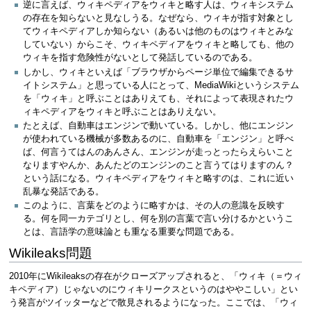
逆に言えば、ウィキペディアをウィキと略す人は、ウィキシステム
の存在を知らないと見なしうる。なぜなら、ウィキが指す対象とし
てウィキペディアしか知らない（あるいは他のものはウィキとみな
していない）からこそ、ウィキペディアをウィキと略しても、他の
ウィキを指す危険性がないとして発話しているのである。
しかし、ウィキといえば「ブラウザからページ単位で編集できるサ
イトシステム」と思っている人にとって、MediaWikiというシステム
を「ウィキ」と呼ぶことはありえても、それによって表現されたウ
ィキペディアをウィキと呼ぶことはありえない。
たとえば、自動車はエンジンで動いている。しかし、他にエンジン
が使われている機械が多数あるのに、自動車を「エンジン」と呼べ
ば、何言うてはんのあんさん、エンジンが走っとったらえらいこと
なりますやんか、あんたどのエンジンのこと言うてはりますのん？
という話になる。ウィキペディアをウィキと略すのは、これに近い
乱暴な発話である。
このように、言葉をどのように略すかは、その人の意識を反映す
る。何を同一カテゴリとし、何を別の言葉で言い分けるかというこ
とは、言語学の意味論とも重なる重要な問題である。
Wikileaks問題
2010年にWikileaksの存在がクローズアップされると、「ウィキ（＝ウィ
キペディア）じゃないのにウィキリークスというのはややこしい」とい
う発言がツイッターなどで散見されるようになった。ここでは、「ウィ