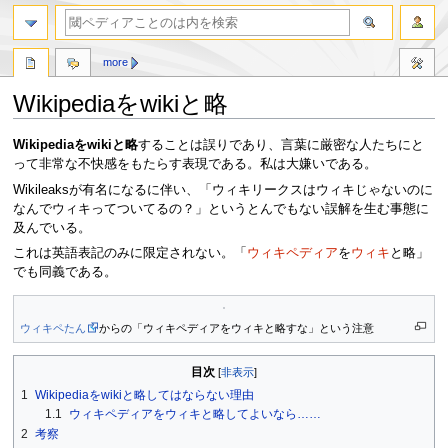
more
Wikipediaをwikiと略
ナ
検
Wikipediaをwikiと略
することは誤りであり、言葉に厳密な人たちにと
ビ
索
って非常な不快感をもたらす表現である。私は大嫌いである。
ゲ
に
Wikileaksが有名になるに伴い、「ウィキリークスはウィキじゃないのに
ー
移
なんでウィキってついてるの？」というとんでもない誤解を生む事態に
シ
動
及んでいる。
ョ
これは英語表記のみに限定されない。「
ウィキペディア
を
ウィキ
と略」
ン
でも同義である。
に
移
動
ウィキペたん
からの「ウィキペディアをウィキと略すな」という注意
目次
1
Wikipediaをwikiと略してはならない理由
1.1
ウィキペディアをウィキと略してよいなら……
2
考察