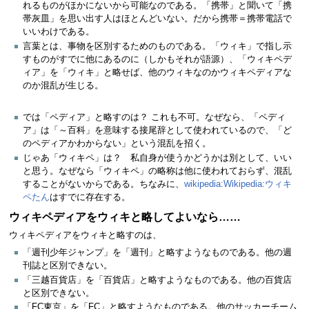
れるものがほかにないから可能なのである。「携帯」と聞いて「携
帯灰皿」を思い出す人はほとんどいない。だから携帯＝携帯電話で
いいわけである。
言葉とは、事物を区別するためのものである。「ウィキ」で指し示
すものがすでに他にあるのに（しかもそれが語源）、「ウィキペデ
ィア」を「ウィキ」と略せば、他のウィキなのかウィキペディアな
のか混乱が生じる。
では「ペディア」と略すのは？ これも不可。なぜなら、「ペディ
ア」は「～百科」を意味する接尾辞として使われているので、「ど
のペディアかわからない」という混乱を招く。
じゃあ「ウィキペ」は？ 私自身が使うかどうかは別として、いい
と思う。なぜなら「ウィキペ」の略称は他に使われておらず、混乱
することがないからである。ちなみに、
wikipedia:Wikipedia:ウィキ
ペたん
はすでに存在する。
ウィキペディアをウィキと略してよいなら……
ウィキペディアをウィキと略すのは、
「週刊少年ジャンプ」を「週刊」と略すようなものである。他の週
刊誌と区別できない。
「三越百貨店」を「百貨店」と略すようなものである。他の百貨店
と区別できない。
「FC東京」を「FC」と略すようなものである。他のサッカーチーム