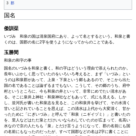
3
郡
国名
倭訓栞
いづみ 和泉の国は清泉国府にあり、よって名とするという。和泉と書
くのは、国郡の名に2字を使うようになってからのことである。
玉勝間
和泉の和字の事
国名のいづみを和泉と書く。和の字はどういう理由で添えられたのか。
長年いぶかしく思っていたのをいろいろ考えると、まず「いづみ」とい
うのは和泉郡があって、上泉・下泉という郷もあるので、そこから出た
国の名であることは論ずるまでもない。こうして、その郷のうち、府中
村というところに、今も和泉の井といって、非常にめでたい清水があ
る。そこに泉井上神社・和泉神社などもあって、式にも見える。しか
し、並河氏が書いた和泉志を見ると、この和泉井を挙げて、その水清く
甘いと記されていることを思えば、この清水は上代から大変清く、甘か
ったために「にぎいづみ」と呼んで「和泉（ニギイヅミ）」と書いたの
を、里人などはただ泉とだけいいならわしていたのが広まって、名高い
水なので京の人たちも「泉」とだけ言うようになって、郡の名前にも国
の名前にもなったのだったが、すべて国郡などの名は2字に書くことに