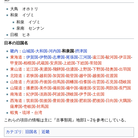
大鳥 オホトリ
和泉 イヅミ
和泉 イヅミ
泉南 センナン
日根 ヒネ
日本の旧国名
畿内
：
山城国
-
大和国
-
河内国
-
和泉国
-
摂津国
東海道
：
伊賀国
-
伊勢国
-
志摩国
-
尾張国
-
三河国
-
遠江国
-
駿河国
-
伊豆国
-
甲斐国
-
相模国
-
武蔵国
-
安房国
-
上総国
-
下総国
-
常陸国
東山道
：
近江国
-
美濃国
-
飛騨国
-
信濃国
-
上野国
-
下野国
-
陸奥国
-
出羽国
北陸道
：
若狭国
-
越前国
-
加賀国
-
能登国
-
越中国
-
越後国
-
佐渡国
山陰道
：
丹波国
-
丹後国
-
但馬国
-
因幡国
-
伯耆国
-
出雲国
-
石見国
-
隠岐国
山陽道
：
播磨国
-
美作国
-
備前国
-
備中国
-
備後国
-
安芸国
-
周防国
-
長門国
南海道
：
紀伊国
-
淡路国
-
阿波国
-
讃岐国
-
伊予国
-
土佐国
西海道
：
筑前国
-
筑後国
-
豊前国
-
豊後国
-
肥前国
-
肥後国
-
日向国
-
大隅国
-
薩摩国
-
壱岐国
-
対馬国
蝦夷
・
琉球
・
台湾
これらの項目の情報は主に『古事類苑』地部1～2を参考にしている。
カテゴリ
:
旧国名
近畿