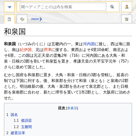
more
和泉国
ナ
検
和泉国
（いづみのくに）は五畿内の一。東は
河内国
に接し、西は海に面
ビ
索
し、南は
紀伊国
、北は
摂津
に接する。東西およそ4里10余町、南北およ
ゲ
に
そ6里。この国は元正天皇の霊亀2年（716）に河内国にある大鳥・和
ー
移
泉・日根の3郡を割いて和泉監を置き、孝謙天皇の天平宝字元年（757）
シ
動
さらに改めて国とした。
ョ
むかし国府を和泉郡に置き、大鳥・和泉・日根の3郡を管轄し、延喜の
ン
制では下国に列する。後、和泉郡を分けて和泉（泉とも）と泉南の2郡
に
とした。明治維新の後、大鳥・泉2郡を合わせて泉北郡とし、また日根
移
郡を泉南郡に合わせ、新たに堺市を置いて1市2郡とし、大阪府に治めさ
動
せた。
目次
1
国名
1.1
倭訓栞
1.2
玉勝間
2
建置沿革