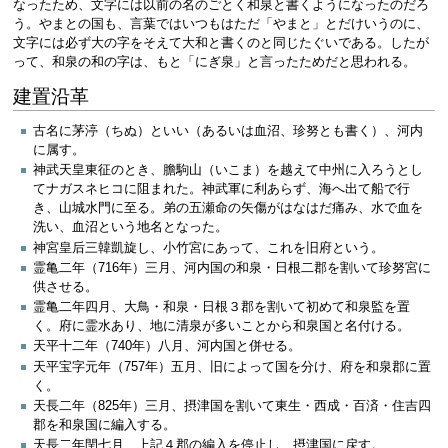
なったため、文字には以前の名のごとく和泉と書くようになったのだろ
う。やまとの国も、言葉ではいつもはただ「やまと」とだけいうのに、
文字には必ず大の字をそえて大和と書くのと同じたぐいである。したが
って、和泉の和の字は、もと「にぎ泉」と言ったためだと思われる。
建置沿革
古名に茅渟（ちぬ）といい（あるいは血沼、珍努とも書く）、河内
に属す。
神武天皇東征のとき、膽駒山（いこま）を越えて中州に入ろうとし
てナガスネヒコに阻まれた。神武軍に利あらず、海へ出て船で行
き、山城水門に至る。弟の五瀬命の矢傷がはなはだ痛み、水で血を
洗い、血沼という地名となった。
神宮皇后三韓凱旋し、小竹宮にあって、これを旧府という。
霊亀二年（716年）三月、河内国の和泉・日根二郡を割いて珍努宮に
供させる。
霊亀二年四月、大鳥・和泉・日根３郡を割いて初めて和泉監を置
く。府に霊水あり、地に清泉が多いことから和泉国と名付ける。
天平十二年（740年）八月、河内国と併せる。
天平宝字元年（757年）五月、旧によって国を分け、府を和泉郡に置
く。
天長二年（825年）三月、摂津国を割いて東生・西成・百済・住吉四
郡を和泉国に編入する。
天長二年閏七月、上記４郡の編入を停止し、摂津国に戻す。