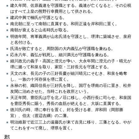
建久年間、佐原義連を守護職とする。義連が亡くなると、その公税
はすべて上皇の熊野行幸費用として供される。
建武中興で楠氏が守護となる。
南北朝に至って南朝に直属する。和田正遠を岸和田に置く。
南朝が衰えると山名時氏が取る。
明徳年間、将軍義満が山名氏清を守護とし、堺津に築城させ、泉府
と名付ける。
氏清が敗亡すると、周防国の大内義弘が守護職を兼ねる。
応永六年、義弘が戦死し、細川満元が守護職を兼ねる。
細川政元の義子・高国と澄元が争い、大永年間に澄元の子・晴元が
堺に拠って和泉を取り、家臣・三好長元を守護とする。
天文の末、長元の子の三好長慶が細川晴元にそむき、和泉を略奪
し、一族の十河存保を堺に置く。
永禄の初、織田信長が三好氏を降し、国庁を堺南の荘に置き、松井
友閑に治めさせた。当時これを政所という。
天正年間、豊臣氏は庁を北ノ荘に移し、小西行長に司らせ、和泉国
を豊臣秀長に賜う。秀長の血筋が絶えると、大坂に直属する。
徳川氏の時、堺に奉行を置く。封を受ける者、岸和田（岡部勝
宣）、伯太（渡辺吉綱）の二藩。
明治維新で近江三上の遠藤氏が来て吉見に移り、三藩となる。やが
てこれをすべて廃し、堺県を置く。
郡