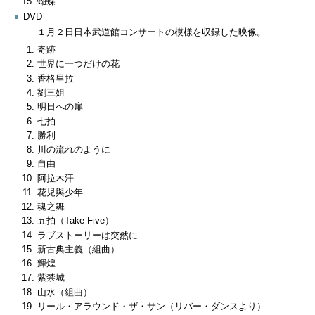
蝴蝶
DVD
１月２日日本武道館コンサートの模様を収録した映像。
奇跡
世界に一つだけの花
香格里拉
劉三姐
明日への扉
七拍
勝利
川の流れのように
自由
阿拉木汗
花児與少年
魂之舞
五拍（Take Five）
ラブストーリーは突然に
新古典主義（組曲）
輝煌
紫禁城
山水（組曲）
リール・アラウンド・ザ・サン（リバー・ダンスより）