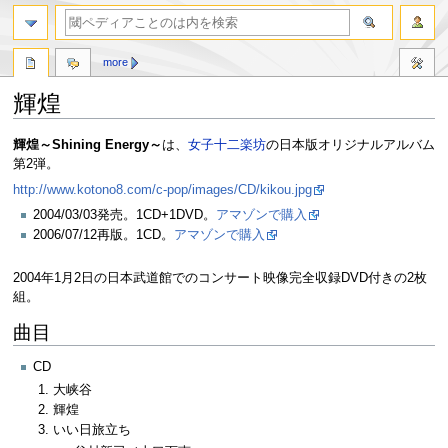
more
輝煌
ナ
検
輝煌～Shining Energy～
は、
女子十二楽坊
の日本版オリジナルアルバム
ビ
索
第2弾。
ゲ
に
http://www.kotono8.com/c-pop/images/CD/kikou.jpg
ー
移
2004/03/03発売。1CD+1DVD。
アマゾンで購入
シ
動
2006/07/12再版。1CD。
アマゾンで購入
ョ
ン
に
2004年1月2日の日本武道館でのコンサート映像完全収録DVD付きの2枚
移
組。
動
曲目
CD
大峡谷
輝煌
いい日旅立ち