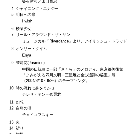
谷村新司／山口百恵
シャイニング・エナジー
明日への扉
I wish
楼蘭少女
リール・アラウンド・ザ・サン
ミュージカル「Riverdance」より。アイリッシュ・トラッド
オンリー・タイム
Enya
茉莉花(Jasmine)
中国の伝統曲に一部「さくら」のメロディ。東京都美術館
「よみがえる四川文明－三星堆と金沙遺跡の秘宝」展
（2004/8/10～9/26）のテーマソング。
時の流れに身をまかせ
テレサ・テン＝鄧麗君
幻想
白鳥の湖
チャイコフスキー
火
祈り