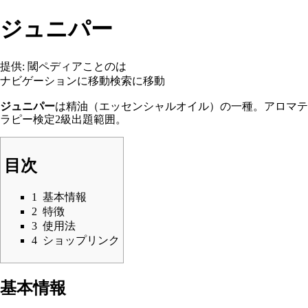
ジュニパー
提供: 閾ペディアことのは
ナビゲーションに移動
検索に移動
ジュニパー
は
精油
（エッセンシャルオイル）の一種。
アロマテ
ラピー検定
2級出題範囲。
目次
1
基本情報
2
特徴
3
使用法
4
ショップリンク
基本情報