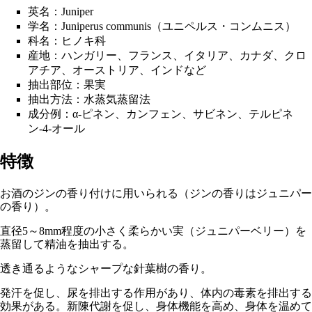
英名：Juniper
学名：Juniperus communis（ユニペルス・コンムニス）
科名
：ヒノキ科
産地：ハンガリー、フランス、イタリア、カナダ、クロ
アチア、オーストリア、インドなど
抽出部位
：果実
抽出方法
：
水蒸気蒸留法
成分例：
α-ピネン
、カンフェン、サビネン、
テルピネ
ン-4-オール
特徴
お酒のジンの香り付けに用いられる（ジンの香りはジュニパー
の香り）。
直径5～8mm程度の小さく柔らかい実（ジュニパーベリー）を
蒸留して精油を抽出する。
透き通るようなシャープな針葉樹の香り。
発汗を促し、尿を排出する作用があり、体内の毒素を排出する
効果がある。新陳代謝を促し、身体機能を高め、身体を温めて