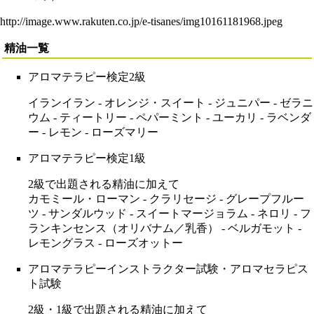
http://image.www.rakuten.co.jp/e-tisanes/img10161181968.jpeg
精油一覧
アロマテラピー検定
2級
イランイラン
-
オレンジ・スイート
-
ジュニパー
-
ゼラニ
ウム
-
ティートリー
-
ペパーミント
-
ユーカリ
-
ラベンダ
ー
-
レモン
-
ローズマリー
アロマテラピー検定
1級
2級で出題される精油に加えて
カモミール・ローマン
-
クラリセージ
-
グレープフルー
ツ
-
サンダルウッド
-
スイートマージョラム
-
ネロリ
-
フ
ランキンセンス
（オリバナム／乳香） -
ベルガモット
-
レモングラス
-
ローズオットー
アロマテラピーインストラクター
試験・
アロマセラピス
ト
試験
2級・1級で出題される精油に加えて