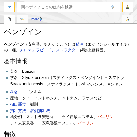
more
ベンゾイン
ナ
検
ベンゾイン
（安息香、あんそくこう）は
精油
（エッセンシャルオイル）
ビ
索
の一種。
アロマテラピーインストラクター
試験出題範囲。
ゲ
に
基本情報
ー
移
シ
動
英名：Benzoin
ョ
学名：Styrax benzoin（スティラクス・ベンゾイン）＝スマトラ
ン
Styrax tonkinensis（スティラクス・トンキネンシス）＝シャム
に
移
科名
：エゴノキ科
動
産地：タイ、インドネシア、ベトナム、ラオスなど
抽出部位
：樹脂
抽出方法
：
溶剤抽出法
成分例：スマトラ安息香……ケイ皮酸エステル、
バニリン
シャム安息香……安息香酸エステル、
バニリン
特徴