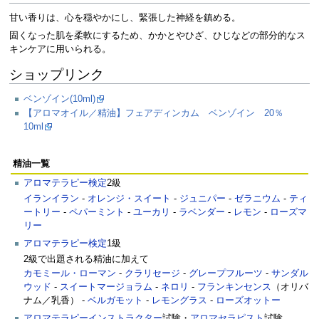
甘い香りは、心を穏やかにし、緊張した神経を鎮める。
固くなった肌を柔軟にするため、かかとやひざ、ひじなどの部分的なス
キンケアに用いられる。
ショップリンク
ベンゾイン(10ml)
【アロマオイル／精油】フェアディンカム ベンゾイン 20％
10ml
精油一覧
アロマテラピー検定
2級
イランイラン
-
オレンジ・スイート
-
ジュニパー
-
ゼラニウム
-
ティ
ートリー
-
ペパーミント
-
ユーカリ
-
ラベンダー
-
レモン
-
ローズマ
リー
アロマテラピー検定
1級
2級で出題される精油に加えて
カモミール・ローマン
-
クラリセージ
-
グレープフルーツ
-
サンダル
ウッド
-
スイートマージョラム
-
ネロリ
-
フランキンセンス
（オリバ
ナム／乳香） -
ベルガモット
-
レモングラス
-
ローズオットー
アロマテラピーインストラクター
試験・
アロマセラピスト
試験