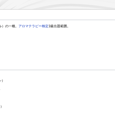
ル）の一種。
アロマテラピー検定
1級出題範囲。
ィシ）
ど
分）