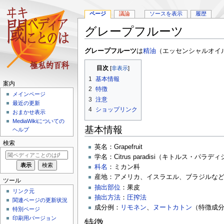
ページ
議論
ソースを表示
履歴
グレープフルーツ
ナ
検
グレープフルーツ
は
精油
（エッセンシャルオイ
ビ
索
目次
ゲ
に
1
基本情報
ー
移
案内
シ
動
2
特徴
メインページ
ョ
3
注意
最近の更新
ン
4
ショップリンク
おまかせ表示
に
MediaWikiについての
移
基本情報
ヘルプ
動
検索
英名：Grapefruit
学名：Citrus paradisi（キトルス・パラデ
科名
：ミカン科
産地：アメリカ、イスラエル、ブラジルな
ツール
抽出部位
：果皮
リンク元
抽出方法
：
圧搾法
関連ページの更新状況
成分例：
リモネン
、
ヌートカトン
（特徴成
特別ページ
印刷用バージョン
特徴