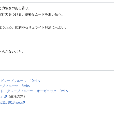
と力強さのある香り。
実行力をつける。憂鬱なムードを追い払う。
立つため、肥満やセリュライト解消にもよい。
さらさないこと。
レープフルーツ 10ml
プフルーツ 5ml
ド グレープフルーツ オーガニック 9ml
ツ」
（生活の木）
161181918.jpeg