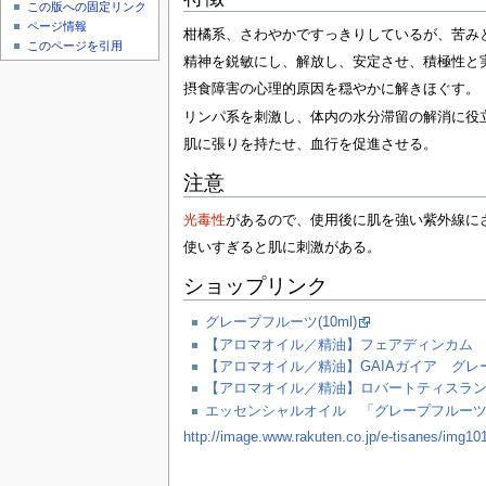
この版への固定リンク
ページ情報
柑橘系、さわやかですっきりしているが、苦み
このページを引用
精神を鋭敏にし、解放し、安定させ、積極性と
摂食障害の心理的原因を穏やかに解きほぐす。
リンパ系を刺激し、体内の水分滞留の解消に役
肌に張りを持たせ、血行を促進させる。
注意
光毒性
があるので、使用後に肌を強い紫外線に
使いすぎると肌に刺激がある。
ショップリンク
グレープフルーツ(10ml)
【アロマオイル／精油】フェアディンカム グ
【アロマオイル／精油】GAIAガイア グレー
【アロマオイル／精油】ロバートティスラン
エッセンシャルオイル 「グレープフルー
http://image.www.rakuten.co.jp/e-tisanes/img10