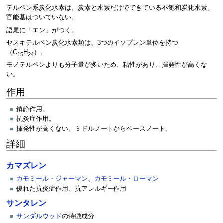
テルペン系炭化水素は、炭素と水素だけでできている不飽和炭化水素。
官能基はついていない。
語尾に「エン」がつく。
セスキテルペン炭化水素類は、3つのイソプレン単位を持つ
（C
H
）。
15
24
モノテルペンよりも分子量が多いため、粘性があり、揮発性が高くな
い。
作用
鎮静作用。
抗炎症作用。
揮発性が高くない。ミドルノートからベースノート。
詳細
カマズレン
カモミール・ジャーマン
、
カモミール・ローマン
優れた抗炎症作用、抗アレルギー作用
サンタレン
サンダルウッド
の特徴成分