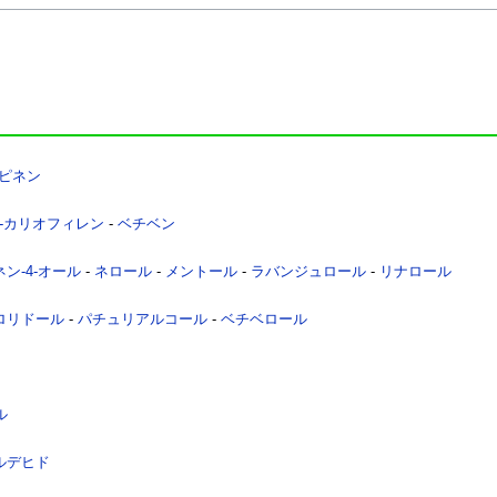
-ピネン
β-カリオフィレン
-
ベチベン
ン-4-オール
-
ネロール
-
メントール
-
ラバンジュロール
-
リナロール
ロリドール
-
パチュリアルコール
-
ベチベロール
ル
ルデヒド