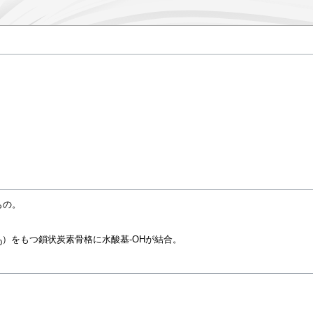
もの。
）をもつ鎖状炭素骨格に水酸基-OHが結合。
0