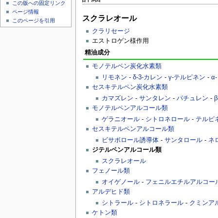
この版への固定リンク
ページ情報
スクラレオール
このページを引用
クラリセージ
エストロゲン様作用
精油成分
モノテルペン炭化水素類
リモネン
-
δ-3-カレン
-
γ-テルピネン
-
α
セスキテルペン炭化水素類
カマズレン
-
サンタレン
-
パチュレン
-
モノテルペンアルコール類
ゲラニオール
-
シトロネロール
-
テルピネ
セスキテルペンアルコール類
ビサボロール誘導体
-
サンタロール
-
ネ
ジテルペンアルコール類
スクラレオール
フェノール類
オイゲノール
-
フェニルエチルアルコー
アルデヒド類
シトラール
-
シトロネラール
-
クミンア
ケトン類