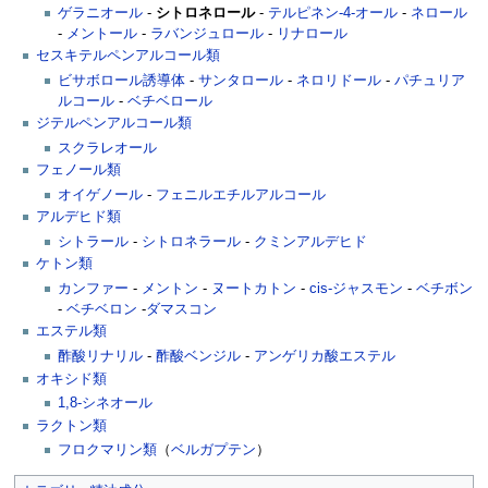
ゲラニオール
-
シトロネロール
-
テルピネン-4-オール
-
ネロール
-
メントール
-
ラバンジュロール
-
リナロール
セスキテルペンアルコール類
ビサボロール誘導体
-
サンタロール
-
ネロリドール
-
パチュリア
ルコール
-
ベチベロール
ジテルペンアルコール類
スクラレオール
フェノール類
オイゲノール
-
フェニルエチルアルコール
アルデヒド類
シトラール
-
シトロネラール
-
クミンアルデヒド
ケトン類
カンファー
-
メントン
-
ヌートカトン
-
cis-ジャスモン
-
ベチボン
-
ベチベロン
-
ダマスコン
エステル類
酢酸リナリル
-
酢酸ベンジル
-
アンゲリカ酸エステル
オキシド類
1,8-シネオール
ラクトン類
フロクマリン類
（
ベルガプテン
）